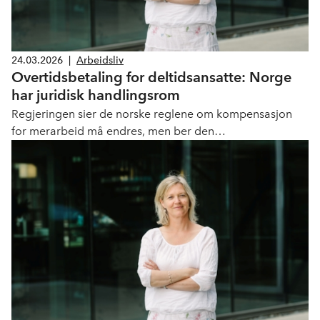
24.03.2026
|
Arbeidsliv
Overtidsbetaling for deltidsansatte: Norge
har juridisk handlingsrom
Regjeringen sier de norske reglene om kompensasjon
for merarbeid må endres, men ber den
partssammensatte arbeidsgruppen samtidig vurdere
rettighetene ansatte i Norge har til å jobbe redusert.