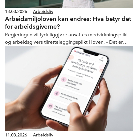
13.03.2026
|
Arbeidsliv
Arbeidsmiljøloven kan endres: Hva betyr det
for arbeidsgiverne?
Regjeringen vil tydeliggjøre ansattes medvirkningsplikt
og arbeidsgivers tilretteleggingsplikt i loven. – Det er
snakk om en klargjøring og ingen endring i gjeldende
rett, forklarer Nina Melsom i NHO.
11.03.2026
|
Arbeidsliv