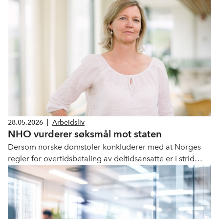
nye tekniske grensesnitt.
28.05.2026
|
Arbeidsliv
NHO vurderer søksmål mot staten
Dersom norske domstoler konkluderer med at Norges
regler for overtidsbetaling av deltidsansatte er i strid
med EU-retten og bedrifter får betalingsansvar, er det
aktuelt for NHO å fremme krav om erstatning mot staten.