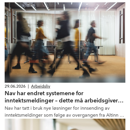
29.06.2026
|
Arbeidsliv
Nav har endret systemene for
inntektsmeldinger – dette må arbeidsgivere
vite
Nav har tatt i bruk nye løsninger for innsending av
inntektsmeldinger som følge av overgangen fra Altinn 2
til Altinn 3. Endringen innebærer at både NAV og
leverandører av lønns- og personalsystemer må etablere