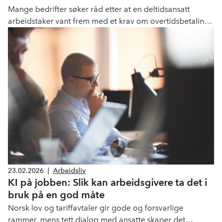
Mange bedrifter søker råd etter at en deltidsansatt
arbeidstaker vant frem med et krav om overtidsbetaling
for ekstravakter. Så lenge arbeidstakersiden fortsetter å
fremme søksmål med omfattende erstatningskrav, ser
NHO seg nødt til å fraråde våre bedrifter å benytte
deltidsansatte til ekstravakter eller merarbeid.
23.02.2026
|
Arbeidsliv
KI på jobben: Slik kan arbeidsgivere ta det i
bruk på en god måte
Norsk lov og tariffavtaler gir gode og forsvarlige
rammer, mens tett dialog med ansatte skaper det