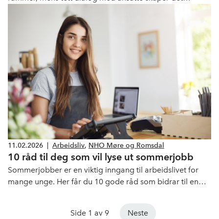
nødvendige samarbeidet. Sjekk ut NHOs KI-sjekkliste for
arbeidsgivere her.
11.02.2026
|
Arbeidsliv
,
NHO Møre og Romsdal
10 råd til deg som vil lyse ut sommerjobb
Sommerjobber er en viktig inngang til arbeidslivet for
mange unge. Her får du 10 gode råd som bidrar til en
ryddig ansettelse og et godt møte med arbeidslivet for
sommervikaren.
Side 1 av 9
Neste