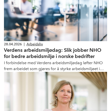
28.04.2026
|
Arbeidsliv
Verdens arbeidsmiljødag: Slik jobber NHO
for bedre arbeidsmiljø i norske bedrifter
I forbindelse med Verdens arbeidsmiljødag løfter NHO
frem arbeidet som gjøres for å styrke arbeidsmiljøet i
norsk næringsliv. Dagen markeres bl.a. sammen med
Statens arbeidsmiljøinstitutt, Arbeidstilsynet og partene i
arbeidslivet.