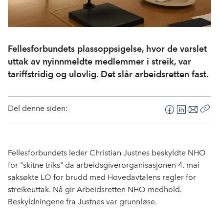
Fellesforbundets plassoppsigelse, hvor de varslet
uttak av nyinnmeldte medlemmer i streik, var
tariffstridig og ulovlig. Det slår arbeidsretten fast.
Del denne siden:
F
L
E
Kop
a
i
-
len
c
n
p
e
k
o
Fellesforbundets leder Christian Justnes beskyldte NHO
b
e
s
for "skitne triks" da arbeidsgiverorganisasjonen 4. mai
o
d
t
saksøkte LO for brudd med Hovedavtalens regler for
o
I
streikeuttak. Nå gir Arbeidsretten NHO medhold.
k
n
Beskyldningene fra Justnes var grunnløse.