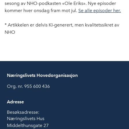
sesong av NHO-podkasten «Ole Eriks». Nye episoder
kommer hver onsdag fram mot jul.
Se alle episoder her.
* Artikkelen er delvis KI-generert, men kvalitetssikret av
NHO
Næringslivets Hovedorganisasjon
Org. nr. 955 600 436
Adresse
Besøksadresse:
Næringslivets Hus
Middelthunsgate 27