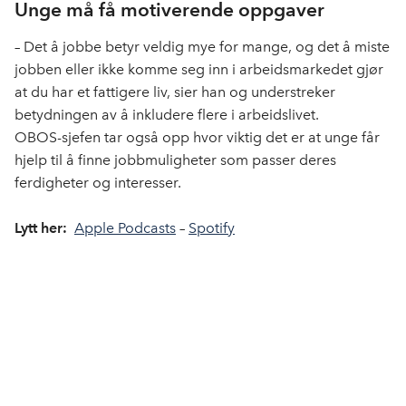
e
k
o
Unge må få motiverende oppgaver
b
e
s
– Det å jobbe betyr veldig mye for mange, og det å miste
o
d
t
jobben eller ikke komme seg inn i arbeidsmarkedet gjør
o
I
k
n
at du har et fattigere liv, sier han og understreker
betydningen av å inkludere flere i arbeidslivet.
OBOS-sjefen tar også opp hvor viktig det er at unge får
hjelp til å finne jobbmuligheter som passer deres
ferdigheter og interesser.
Lytt her:
Apple Podcasts
–
Spotify