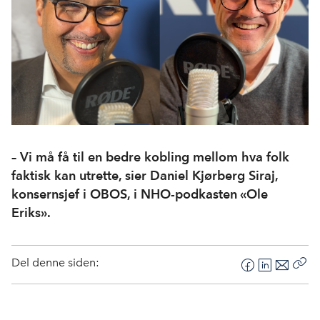
– Vi må få til en bedre kobling mellom hva folk
faktisk kan utrette, sier Daniel Kjørberg Siraj,
konsernsjef i OBOS, i NHO-podkasten «Ole
Eriks».
Del denne siden:
F
L
E
Kop
a
i
-
len
c
n
p