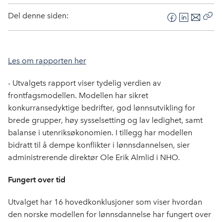
Del denne siden:
F
L
E
Kop
a
i
-
len
c
n
p
e
k
o
Les om rapporten her
b
e
s
o
d
t
- Utvalgets rapport viser tydelig verdien av
o
I
frontfagsmodellen. Modellen har sikret
k
n
konkurransedyktige bedrifter, god lønnsutvikling for
brede grupper, høy sysselsetting og lav ledighet, samt
balanse i utenriksøkonomien. I tillegg har modellen
bidratt til å dempe konflikter i lønnsdannelsen, sier
administrerende direktør Ole Erik Almlid i NHO.
Fungert over tid
Utvalget har 16 hovedkonklusjoner som viser hvordan
den norske modellen for lønnsdannelse har fungert over