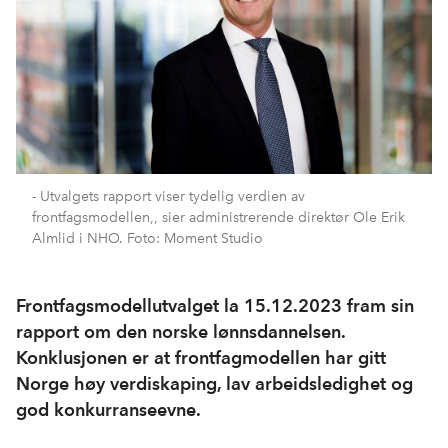
- Utvalgets rapport viser tydelig verdien av
frontfagsmodellen,, sier administrerende direktør Ole Erik
Almlid i NHO. Foto: Moment Studio
Frontfagsmodellutvalget la 15.12.2023 fram sin
rapport om den norske lønnsdannelsen.
Konklusjonen er at frontfagmodellen har gitt
Norge høy verdiskaping, lav arbeidsledighet og
god konkurranseevne.