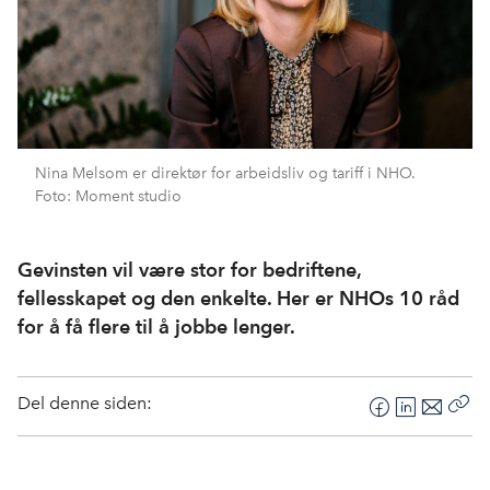
Nina Melsom er direktør for arbeidsliv og tariff i NHO.
Foto: Moment studio
Gevinsten vil være stor for bedriftene,
fellesskapet og den enkelte. Her er NHOs 10 råd
for å få flere til å jobbe lenger.
Del denne siden:
F
L
E
Kop
a
i
-
len
c
n
p