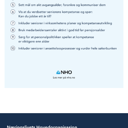
Næringslivets Hovedorganisasjon