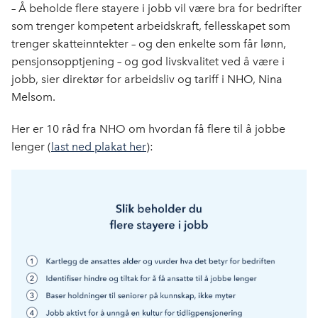
e
k
o
– Å beholde flere stayere i jobb vil være bra for bedrifter
b
e
s
som trenger kompetent arbeidskraft, fellesskapet som
o
d
t
trenger skatteinntekter – og den enkelte som får lønn,
o
I
pensjonsopptjening – og god livskvalitet ved å være i
k
n
jobb, sier direktør for arbeidsliv og tariff i NHO, Nina
Melsom.
Her er 10 råd fra NHO om hvordan få flere til å jobbe
lenger (
last ned plakat her
):