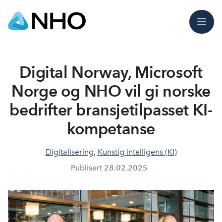
Meny
Digital Norway, Microsoft
Norge og NHO vil gi norske
bedrifter bransjetilpasset KI-
kompetanse
Digitalisering
,
Kunstig intelligens (KI)
Publisert
28.02.2025