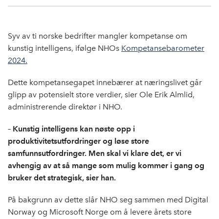
Kop
a
i
-
len
c
n
p
e
k
o
Syv av ti norske bedrifter mangler kompetanse om
b
e
s
kunstig intelligens, ifølge NHOs
Kompetansebarometer
o
d
t
2024.
o
I
k
n
Dette kompetansegapet innebærer at næringslivet går
glipp av potensielt store verdier, sier Ole Erik Almlid,
administrerende direktør i NHO.
– Kunstig intelligens kan nøste opp i
produktivitetsutfordringer og løse store
samfunnsutfordringer. Men skal vi klare det, er vi
avhengig av at så mange som mulig kommer i gang og
bruker det strategisk, sier han.
På bakgrunn av dette slår NHO seg sammen med Digital
Norway og Microsoft Norge om å levere årets store