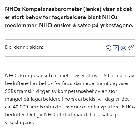
NHOs Kompetansebarometer (lenke) viser at det
er stort behov for fagarbeidere blant NHOs
medlemmer. NHO ønsker å satse på yrkesfagene.
Del denne siden:
F
L
E
Kop
a
i
-
len
c
n
p
e
k
o
NHOs Kompetansebarometer viser at over 60 prosent av
b
e
s
bedriftene har behov for fagutdannede. Samtidig viser
o
d
t
SSBs framskrivinger av kompetansebehov en stor
o
I
mangel på fagarbeidere i norsk arbeidsliv. I dag er det
k
n
ca. 40.000 lærekontrakter, hvorav over halvparten i NHO-
bedrifter. Det gir NHO et klart mandat til å satse på
yrkesfagene.