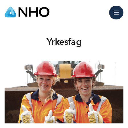
Meny
Yrkesfag