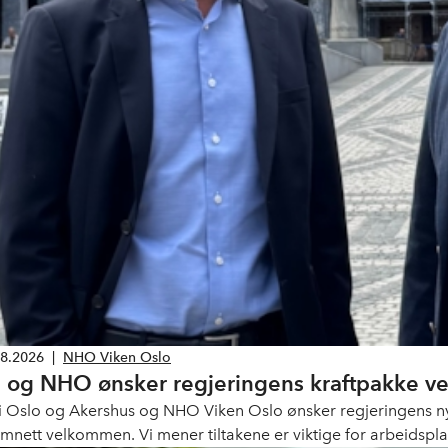
08.2026
|
NHO Viken Oslo
 og NHO ønsker regjeringens kraftpakke 
i Oslo og Akershus og NHO Viken Oslo ønsker regjeringens nye 
ømnett velkommen. Vi mener tiltakene er viktige for arbeidspla