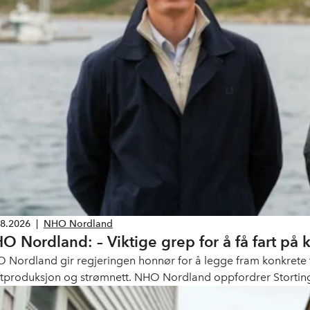
08.2026
|
NHO Nordland
O Nordland: – Viktige grep for å få fart på 
 Nordland gir regjeringen honnør for å legge fram konkrete til
ftproduksjon og strømnett. NHO Nordland oppfordrer Storting
t og finne fram til brede og langsiktige løsninger.