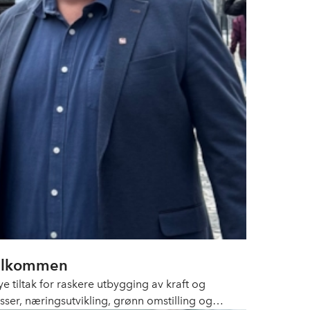
velkommen
tiltak for raskere utbygging av kraft og
sser, næringsutvikling, grønn omstilling og