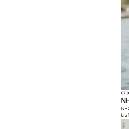
07.
NH
NHO
kra
rask