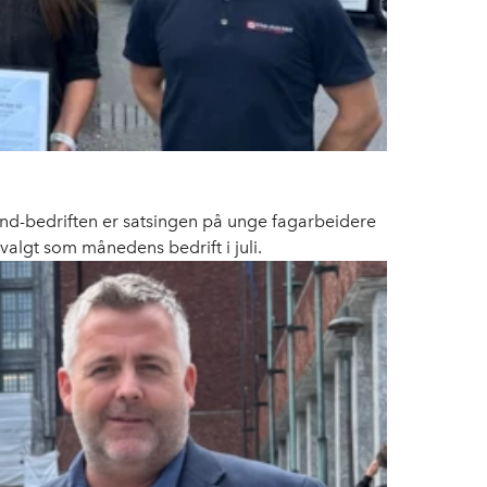
sand-bedriften er satsingen på unge fagarbeidere
 valgt som månedens bedrift i juli.