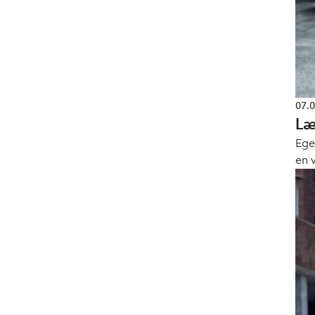
07.
Læ
Ege
en v