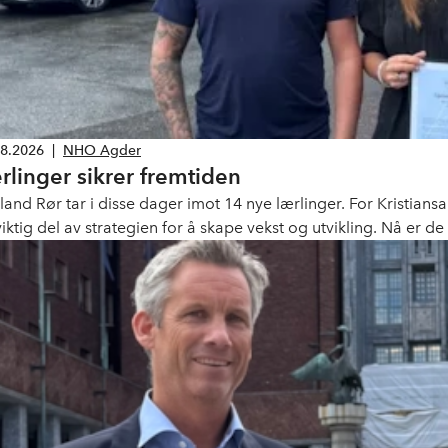
08.2026
|
NHO Agder
rlinger sikrer fremtiden
land Rør tar i disse dager imot 14 nye lærlinger. For Kristian
iktig del av strategien for å skape vekst og utvikling. Nå er de