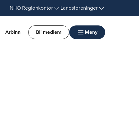
NHO
Regionkontor
Landsforeninger
Arbinn
Bli medlem
Meny