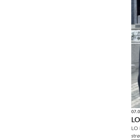
07.
LO
LO 
str