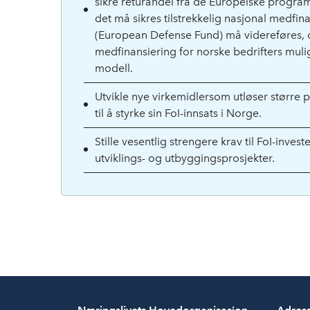
sikre returandel fra de Europeiske progr
det må sikres tilstrekkelig nasjonal medfin
(European Defense Fund) må videreføres, o
medfinansiering for norske bedrifters muli
modell.
Utvikle nye virkemidlersom utløser større 
til å styrke sin FoI-innsats i Norge.
Stille vesentlig strengere krav til FoI-invest
utviklings- og utbyggingsprosjekter.