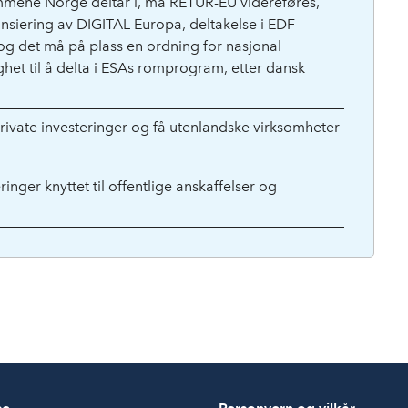
ammene Norge deltar i, må RETUR-EU videreføres,
ansiering av DIGITAL Europa, deltakelse i EDF
g det må på plass en ordning for nasjonal
ghet til å delta i ESAs romprogram, etter dansk
private investeringer og få utenlandske virksomheter
eringer knyttet til offentlige anskaffelser og