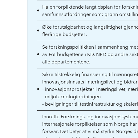
Ha en forpliktende langtidsplan for forskni
samfunnsutfordringer som; grønn omstilling,
Øke forutsigbarhet og langsiktighet gjenno
flerårige budsjetter .
Se forskningspolitikken i sammenheng med
av FoI-budsjettene i KD, NFD og andre sekt
alle departementene.
Sikre tilstrekkelig finansiering til nærings
innovasjonsinnsats i næringslivet og bidrar 
- innovasjonsprosjekter i næringslivet, nær
- miljøteknologiordningen
- bevilgninger til testinfrastruktur og skale
Innrette Forsknings- og innovasjonssysteme
internasjonale forpliktelser som Norge har
forsvar. Det betyr at vi må styrke Norges d