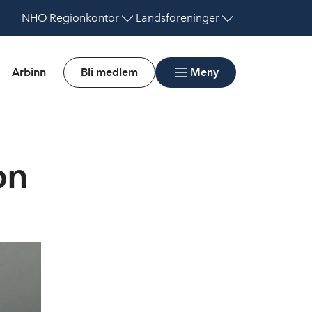
NHO
Regionkontor
Landsforeninger
Arbinn
Bli medlem
Meny
on