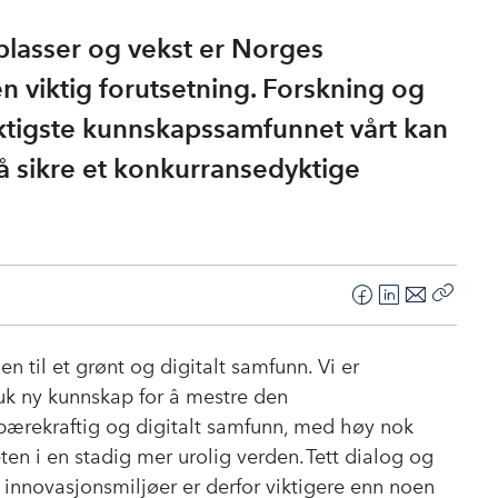
lasser og vekst er Norges
n viktig forutsetning. Forskning og
iktigste kunnskapssamfunnet vårt kan
 å sikre et konkurransedyktige
F
L
E
Kopier
a
i
-
lenke
c
n
p
en til et grønt og digitalt samfunn. Vi er
e
k
o
ruk ny kunnskap for å mestre den
b
e
s
ærekraftig og digitalt samfunn, med høy nok
o
d
t
ten i en stadig mer urolig verden. Tett dialog og
o
I
 innovasjonsmiljøer er derfor viktigere enn noen
k
n