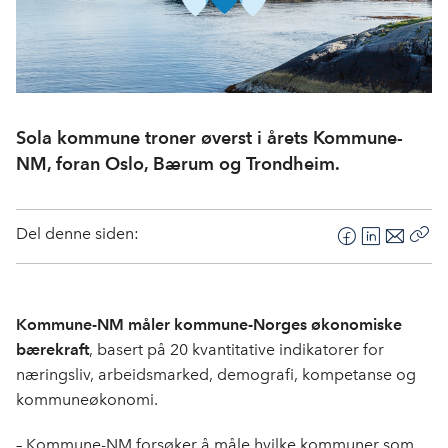
Sola kommune troner øverst i årets Kommune-
NM, foran Oslo, Bærum og Trondheim.
Del denne siden:
F
L
E
Kop
a
i
-
len
c
n
p
e
k
o
Kommune-NM måler kommune-Norges økonomiske
b
e
s
bærekraft
, basert på 20 kvantitative indikatorer for
o
d
t
næringsliv, arbeidsmarked, demografi, kompetanse og
o
I
kommuneøkonomi.
k
n
– Kommune-NM forsøker å måle hvilke kommuner som