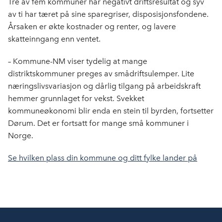
Tre av fem kommuner har negativt driftsresultat og syv
av ti har tæret på sine sparegriser, disposisjonsfondene.
Årsaken er økte kostnader og renter, og lavere
skatteinngang enn ventet.
– Kommune-NM viser tydelig at mange
distriktskommuner preges av smådriftsulemper. Lite
næringslivsvariasjon og dårlig tilgang på arbeidskraft
hemmer grunnlaget for vekst. Svekket
kommuneøkonomi blir enda en stein til byrden, fortsetter
Dørum. Det er fortsatt for mange små kommuner i
Norge.
Se hvilken plass din kommune og ditt fylke lander på