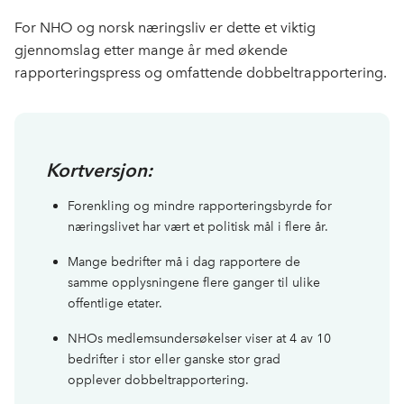
c
n
p
e
k
o
For NHO og norsk næringsliv er dette et viktig
b
e
s
gjennomslag etter mange år med økende
o
d
t
rapporteringspress og omfattende dobbeltrapportering.
o
I
k
n
Kortversjon:
Forenkling og mindre rapporteringsbyrde for
næringslivet har vært et politisk mål i flere år.
Mange bedrifter må i dag rapportere de
samme opplysningene flere ganger til ulike
offentlige etater.
NHOs medlemsundersøkelser viser at 4 av 10
bedrifter i stor eller ganske stor grad
opplever dobbeltrapportering.