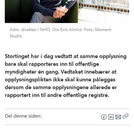
Adm. direktør i NHO, Ole Erik Almlid. Foto: Moment
Studio
Stortinget har i dag vedtatt at samme opplysning
bare skal rapporteres inn til offentlige
myndigheter én gang. Vedtaket innebærer at
opplysningsplikten ikke skal kunne pålegges
dersom de samme opplysningene allerede er
rapportert inn til andre offentlige registre.
Del denne siden:
F
L
E
Kop
a
i
-
len