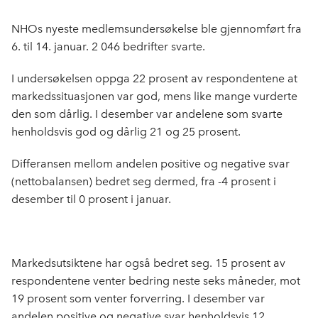
c
n
p
e
k
o
NHOs nyeste medlemsundersøkelse ble gjennomført fra
b
e
s
6. til 14. januar. 2 046 bedrifter svarte.
o
d
t
o
I
I undersøkelsen oppga 22 prosent av respondentene at
k
n
markedssituasjonen var god, mens like mange vurderte
den som dårlig. I desember var andelene som svarte
henholdsvis god og dårlig 21 og 25 prosent.
Differansen mellom andelen positive og negative svar
(nettobalansen) bedret seg dermed, fra -4 prosent i
desember til 0 prosent i januar.
Markedsutsiktene har også bedret seg. 15 prosent av
respondentene venter bedring neste seks måneder, mot
19 prosent som venter forverring. I desember var
andelen positive og negative svar henholdsvis 12