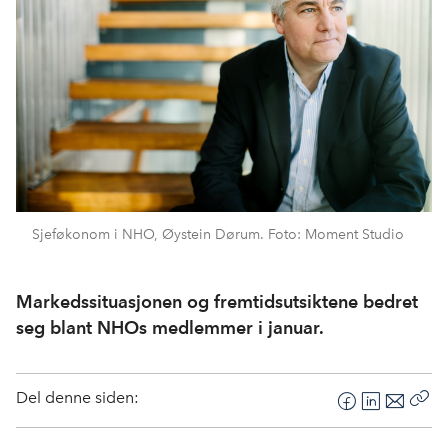
Sjeføkonom i NHO, Øystein Dørum. Foto: Moment Studio
Markedssituasjonen og fremtidsutsiktene bedret
seg blant NHOs medlemmer i januar.
Del denne siden:
F
L
E
Kop
a
i
-
len