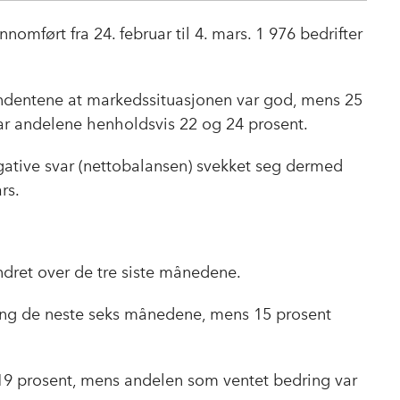
a
i
-
lenke
c
n
p
ført fra 24. februar til 4. mars. 1 976 bedrifter
e
k
o
b
e
s
o
d
t
ndentene at markedssituasjonen var god, mens 25
o
I
var andelene henholdsvis 22 og 24 prosent.
k
n
ative svar (nettobalansen) svekket seg dermed
ars.
dret over de tre siste månedene.
ring de neste seks månedene, mens 15 prosent
 19 prosent, mens andelen som ventet bedring var