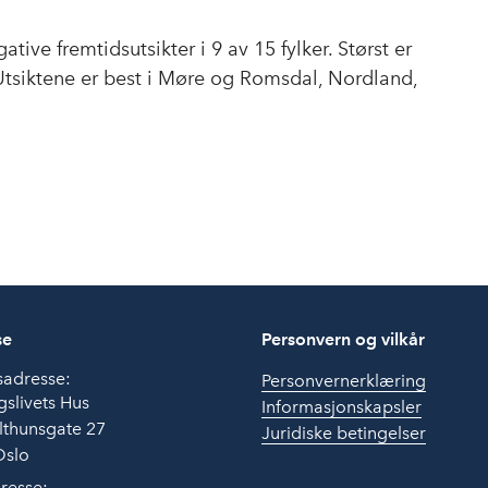
ive fremtidsutsikter i 9 av 15 fylker. Størst er
tsiktene er best i Møre og Romsdal, Nordland,
se
Personvern og vilkår
sadresse:
Personvernerklæring
slivets Hus
Informasjonskapsler
lthunsgate 27
Juridiske betingelser
Oslo
resse: