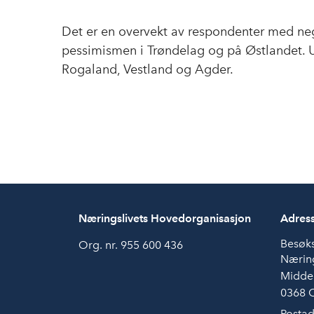
Det er en overvekt av respondenter med negat
pessimismen i Trøndelag og på Østlandet. U
Rogaland, Vestland og Agder.
Næringslivets Hovedorganisasjon
Adres
Besøk
Org. nr. 955 600 436
Næring
Midde
0368 
Postad