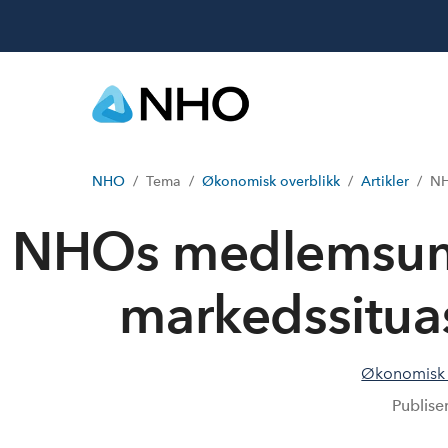
NHO
Tema
Økonomisk overblikk
Artikler
NH
NHOs medlemsund
markedssitua
Økonomisk p
Publise