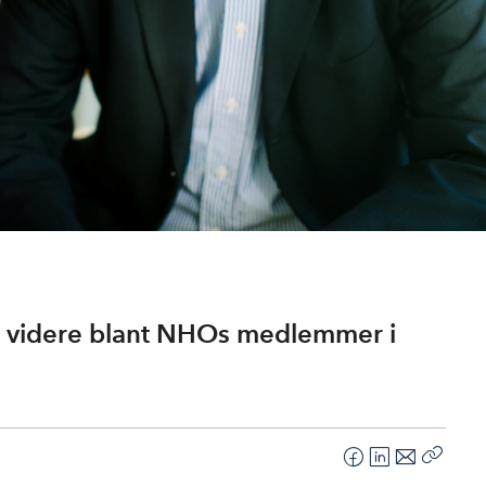
g videre blant NHOs medlemmer i
F
L
E
Kopier