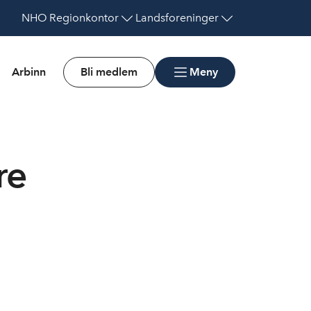
NHO
Regionkontor
Landsforeninger
Arbinn
Bli medlem
Meny
re