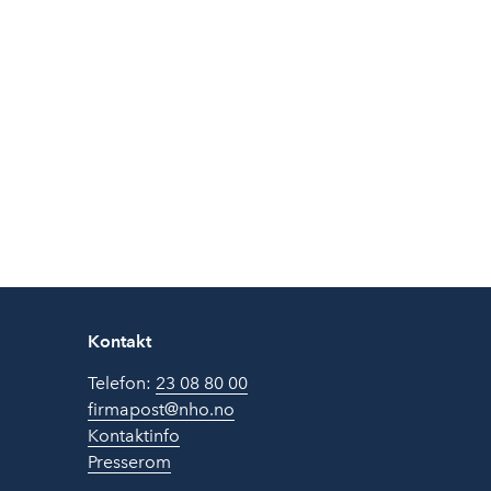
Kontakt
Telefon:
23 08 80 00
firmapost@nho.no
Kontaktinfo
Presserom