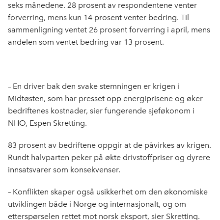
b
e
s
seks månedene. 28 prosent av respondentene venter
o
d
t
forverring, mens kun 14 prosent venter bedring. Til
o
I
sammenligning ventet 26 prosent forverring i april, mens
k
n
andelen som ventet bedring var 13 prosent.
– En driver bak den svake stemningen er krigen i
Midtøsten, som har presset opp energiprisene og øker
bedriftenes kostnader, sier fungerende sjeføkonom i
NHO, Espen Skretting.
83 prosent av bedriftene oppgir at de påvirkes av krigen.
Rundt halvparten peker på økte drivstoffpriser og dyrere
innsatsvarer som konsekvenser.
– Konflikten skaper også usikkerhet om den økonomiske
utviklingen både i Norge og internasjonalt, og om
etterspørselen rettet mot norsk eksport, sier Skretting.