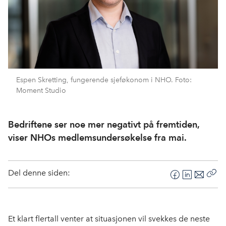
Espen Skretting, fungerende sjeføkonom i NHO. Foto:
Moment Studio
Bedriftene ser noe mer negativt på fremtiden,
viser NHOs medlemsundersøkelse fra mai.
Del denne siden:
F
L
E
Kop
a
i
-
len
c
n
p
e
k
o
Et klart flertall venter at situasjonen vil svekkes de neste