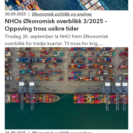
30.09.2025
|
Økonomisk politikk og analyse
NHOs Økonomisk overblikk 3/2025 –
Oppsving tross usikre tider
Tirsdag 30. september la NHO frem Økonomisk
overblikk for tredje kvartal. Til tross for krig,
handelskonflikter og geopolitisk uro har
verdensøkonomien vist robusthet.