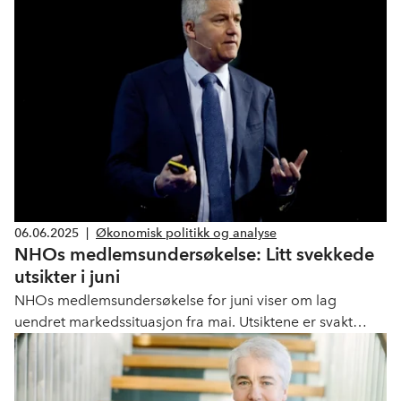
støtter opp under veksten. De neste årene ventes
aktivitetsveksten i fastlandsøkonomien å være omkring
anslått trendvekst.
06.06.2025
|
Økonomisk politikk og analyse
NHOs medlemsundersøkelse: Litt svekkede
utsikter i juni
NHOs medlemsundersøkelse for juni viser om lag
uendret markedssituasjon fra mai. Utsiktene er svakt
forverret og viser en stadig større overvekt av
pessimister. Det er fremdeles store næringsvise
forskjeller.