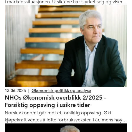
i markedssituasjonen. Utsiktene har styrket seg og viser
like stor andel optimister og pessimister. Det er
fremdeles store næringsvise forskjeller.
13.06.2025
|
Økonomisk politikk og analyse
NHOs Økonomisk overblikk 2/2025 –
Forsiktig oppsving i usikre tider
Norsk økonomi går mot et forsiktig oppsving. Økt
kjøpekraft ventes å løfte forbruksveksten i år, mens høy
offentlig pengebruk og økte oljeinvesteringer også