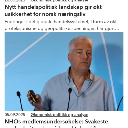
26.09.2025
|
Økonomisk politikk og analyse
Nytt handelspolitisk landskap gir økt
usikkerhet for norsk næringsliv
Endringer i det globale handelssystemet, i form av økt
proteksjonisme og geopolitiske spenninger, har gjort
rammevilkårene for handel mer uforutsigbare.
05.09.2025
|
Økonomisk politikk og analyse
NHOs medlemsundersøkelse: Svakeste