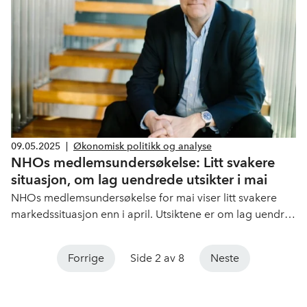
09.05.2025
|
Økonomisk politikk og analyse
NHOs medlemsundersøkelse: Litt svakere
situasjon, om lag uendrede utsikter i mai
NHOs medlemsundersøkelse for mai viser litt svakere
markedssituasjon enn i april. Utsiktene er om lag uendret
og viser en overvekt av pessimister. Det er fremdeles
store næringsvise forskjeller.
Forrige
Side 2 av 8
Neste