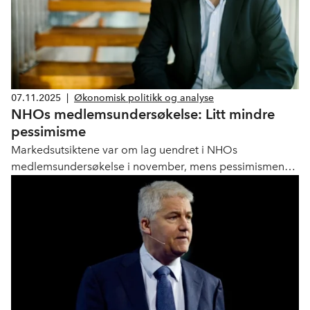
07.11.2025
|
Økonomisk politikk og analyse
NHOs medlemsundersøkelse: Litt mindre
pessimisme
Markedsutsiktene var om lag uendret i NHOs
medlemsundersøkelse i november, mens pessimismen
avtok litt.