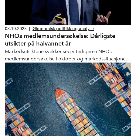
03.10.2025
|
Økonomisk politikk og analyse
NHOs medlemsundersøkelse: Dårligste
utsikter på halvannet år
Markedsutsiktene svekker seg ytterligere i NHOs
medlemsundersøkelse i oktober og markedssituasjonen
er fremdeles svak.