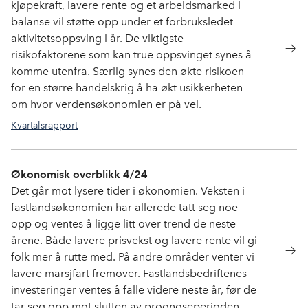
kjøpekraft, lavere rente og et arbeidsmarked i
balanse vil støtte opp under et forbruksledet
aktivitetsoppsving i år. De viktigste
risikofaktorene som kan true oppsvinget synes å
komme utenfra. Særlig synes den økte risikoen
for en større handelskrig å ha økt usikkerheten
om hvor verdensøkonomien er på vei.
Kvartalsrapport
Økonomisk overblikk 4/24
Det går mot lysere tider i økonomien. Veksten i
fastlandsøkonomien har allerede tatt seg noe
opp og ventes å ligge litt over trend de neste
årene. Både lavere prisvekst og lavere rente vil gi
folk mer å rutte med. På andre områder venter vi
lavere marsjfart fremover. Fastlandsbedriftenes
investeringer ventes å falle videre neste år, før de
tar seg opp mot slutten av prognoseperioden.