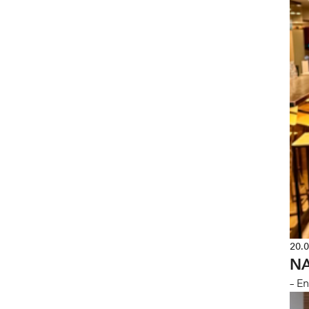
20.
NA
– E