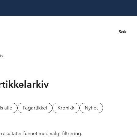
Søk
iv
rtikkelarkiv
is alle
Fagartikkel
Kronikk
Nyhet
resultater funnet med valgt filtrering.