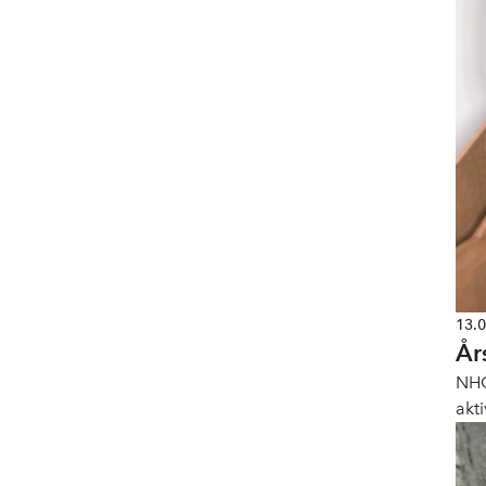
13.
År
NHO
akt
sak