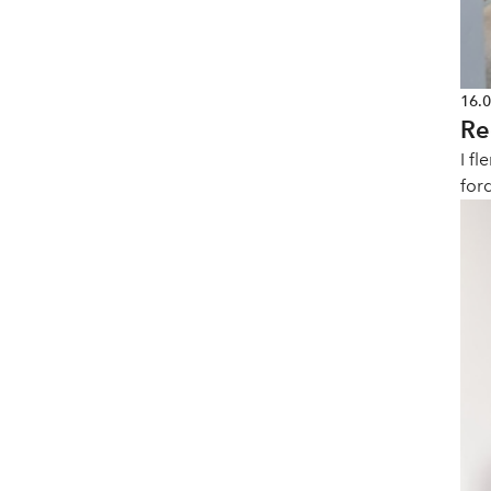
16.
I fl
for
for
dri