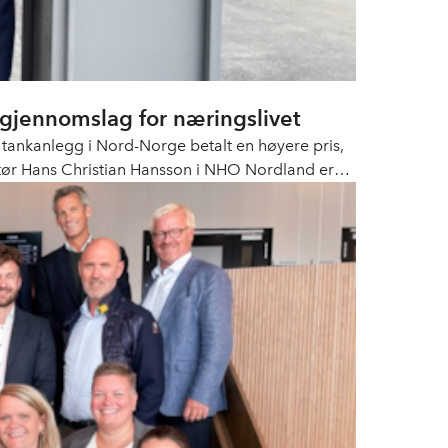
opp i CO2-surr: – Et viktig gjennomslag for næringslivet
ets tankanlegg i Nord-Norge betalt en høyere pris,
ktør Hans Christian Hansson i NHO Nordland er
at man ved viktige nordnorske lufthavner får like