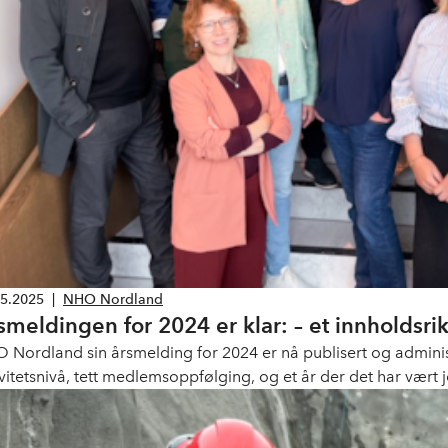
05.2025
|
NHO Nordland
smeldingen for 2024 er klar: – et innholdsrik
 Nordland sin årsmelding for 2024 er nå publisert og admini
ivitetsnivå, tett medlemsoppfølging, og et år der det har vært
er og representere næringslivet på en god måte.