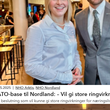
05.2025
|
NHO Arktis
,
NHO Nordland
TO-base til Nordland: – Vil gi store ringvirk
n beslutning som vil kunne gi store ringvirkninger for nærings