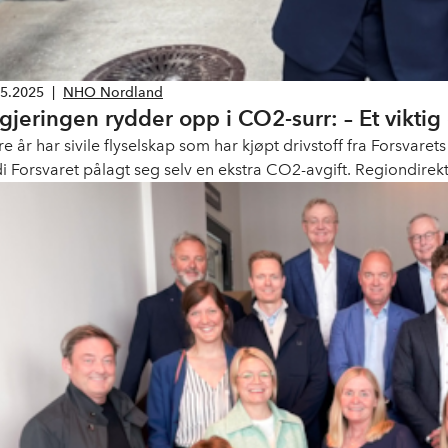
05.2025
|
NHO Nordland
Regjeringen rydder 
ere år har sivile flyselskap som har kjøpt drivstoff fra Forsvar
di Forsvaret pålagt seg selv en ekstra CO2-avgift. Regiondire
nøyd med at regjeringen nå foreslår å rydde opp, og sørge for 
vstoffkostnader som i resten av landet.