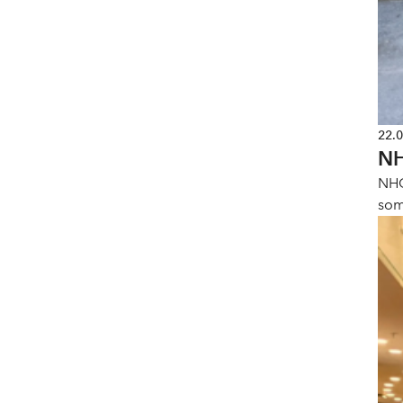
22.
NH
NHO
som