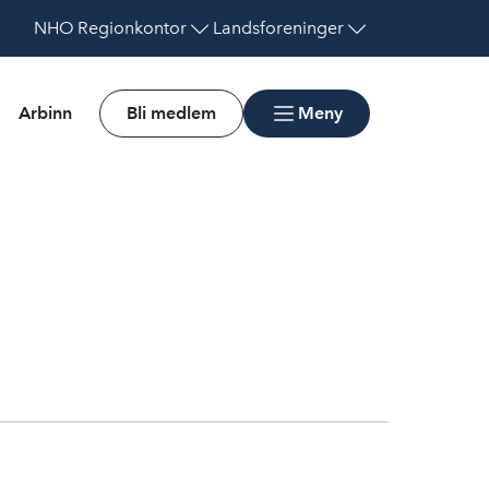
NHO
Regionkontor
Landsforeninger
Arbinn
Bli medlem
Meny