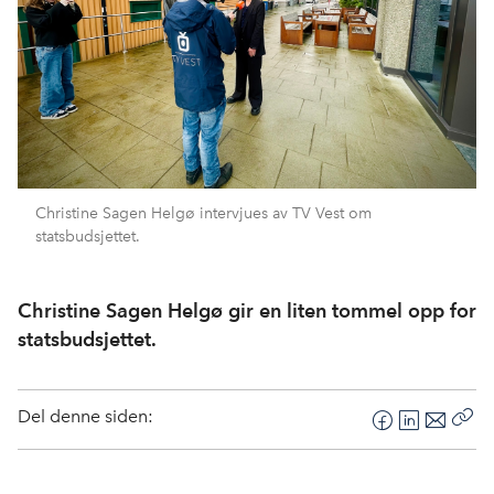
Christine Sagen Helgø intervjues av TV Vest om
statsbudsjettet.
Christine Sagen Helgø gir en liten tommel opp for
statsbudsjettet.
Del denne siden:
F
L
E
Kop
a
i
-
len
c
n
p