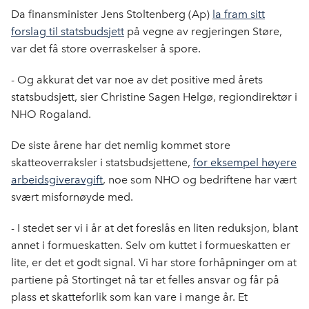
e
k
o
Da finansminister Jens Stoltenberg (Ap)
la fram sitt
b
e
s
forslag til statsbudsjett
på vegne av regjeringen Støre,
o
d
t
var det få store overraskelser å spore.
o
I
k
n
- Og akkurat det var noe av det positive med årets
statsbudsjett, sier Christine Sagen Helgø, regiondirektør i
NHO Rogaland.
De siste årene har det nemlig kommet store
skatteoverraksler i statsbudsjettene,
for eksempel høyere
arbeidsgiveravgift
, noe som NHO og bedriftene har vært
svært misfornøyde med.
- I stedet ser vi i år at det foreslås en liten reduksjon, blant
annet i formueskatten. Selv om kuttet i formueskatten er
lite, er det et godt signal. Vi har store forhåpninger om at
partiene på Stortinget nå tar et felles ansvar og får på
plass et skatteforlik som kan vare i mange år. Et