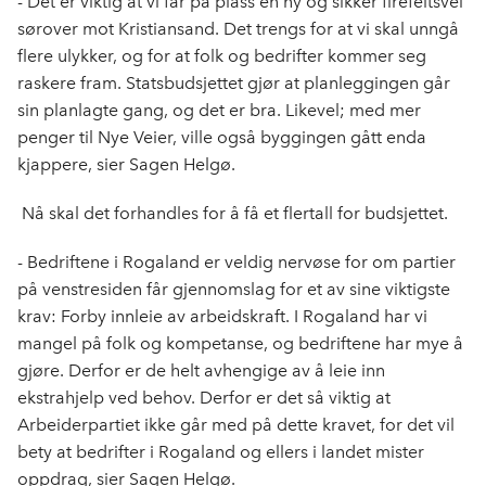
- Det er viktig at vi får på plass en ny og sikker firefeltsvei
sørover mot Kristiansand. Det trengs for at vi skal unngå
flere ulykker, og for at folk og bedrifter kommer seg
raskere fram. Statsbudsjettet gjør at planleggingen går
sin planlagte gang, og det er bra. Likevel; med mer
penger til Nye Veier, ville også byggingen gått enda
kjappere, sier Sagen Helgø.
Nå skal det forhandles for å få et flertall for budsjettet.
- Bedriftene i Rogaland er veldig nervøse for om partier
på venstresiden får gjennomslag for et av sine viktigste
krav: Forby innleie av arbeidskraft. I Rogaland har vi
mangel på folk og kompetanse, og bedriftene har mye å
gjøre. Derfor er de helt avhengige av å leie inn
ekstrahjelp ved behov. Derfor er det så viktig at
Arbeiderpartiet ikke går med på dette kravet, for det vil
bety at bedrifter i Rogaland og ellers i landet mister
oppdrag, sier Sagen Helgø.