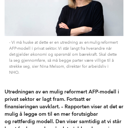
- Vi må huske at dette er en utredning av en mulig reformert
AFP-modell i privat sektor. Vi står langt fra hverandre når
det gjelder økonomi og spørsmål om bærekraft. Skal dette
la seg gjennomføre, så må begge parter være villige til å
strekke seg, sier Nina Melsom, direktør for arbeidsliv i
NHO.
Utredningen av en mulig reformert AFP-modell i
privat sektor er lagt fram. Fortsatt er
finansieringen uavklart. – Rapporten viser at det er
mulig å legge om til en mer forutsigbar
og rettferdig modell. Den viser samtidig at vi står