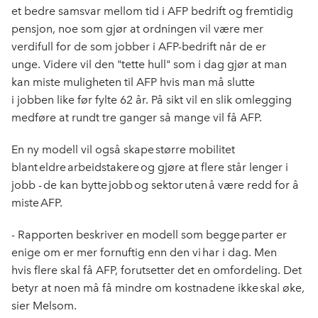
et
bedre
samsvar mellom tid i AFP bedrift og fremtidig
pensjon
, noe som gjør at ordningen vil være mer
verdifull for de som jobber i AFP-bedrift når de er
unge.
Vi
dere
vil den
"tette hull" som
i dag
gjør at man
kan miste mulighet
en
til AFP hvis man
må slutte
i
jobben
like før fylte 62 år
.
På sikt vil en slik omlegging
medføre at rundt tre
ganger så mange
vil få AFP
.
En ny modell vil også skape større mobilitet
blant eldre arbeidstakere og gjøre at flere står lenger i
jobb - de kan bytte jobb og sektor uten å være redd for å
miste AFP.
- Rapporten beskriver en modell som begge parter er
enige om er mer fornuftig enn
den
vi har i dag
.
Men
hvis
flere skal få AFP, forutsetter det en omfordeling. Det
betyr at noen må få mindre om kostnadene ikke skal øke,
sier
Melsom.