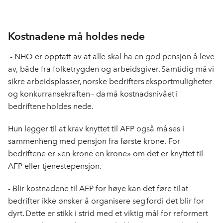
Kostnadene må holdes nede
-
NHO er opptatt av at alle skal ha en god pensjon å leve
av, både fra folketrygden og arbeidsgiver. Samtidig må vi
sikre arbeidsplasser, norske bedrifters eksportmuligheter
og konkurransekraften – da må kostnadsnivået i
bedriftene holdes nede.
Hun legger til at
krav knyttet til AFP også må ses i
sammenheng med pensjon fra første krone. For
bedriftene er «en krone en krone»
om det er knyttet
til
AFP eller tjenestepensjon.
-
Blir kostnadene til AFP for høye kan det føre til at
bedrifter ikke ønsker å organisere seg fordi det blir for
dyrt. Dette er stikk i strid med et viktig mål for reformert