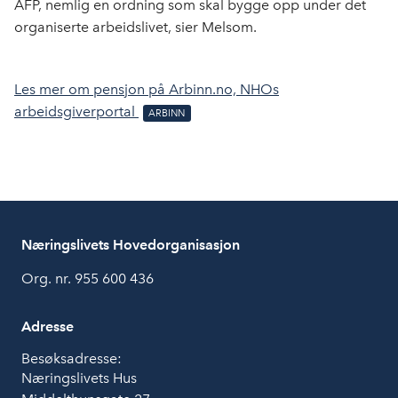
AFP, nemlig en ordning som skal bygge opp under det
organiserte arbeidslivet
, sier
Melsom.
Les mer om pensjon på Arbinn.no, NHOs
arbeidsgiverportal
Næringslivets Hovedorganisasjon
Org. nr. 955 600 436
Adresse
Besøksadresse:
Næringslivets Hus