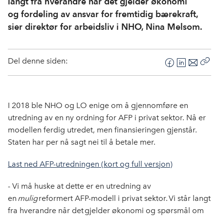
langt fra hverandre når det gjelder økonomi
og fordeling av ansvar for fremtidig bærekraft,
sier direktør for arbeidsliv i NHO, Nina Melsom.
Del denne siden:
F
L
E
Kop
a
i
-
len
c
n
p
e
k
o
I 2018 ble NHO og LO enige om
å gjennomføre en
b
e
s
utredning av en ny ordning for AFP i privat sektor
.
Nå er
o
d
t
modellen ferdig utredet
, m
en finansieringen gjenstår.
o
I
Staten har per nå sagt nei til å betale mer.
k
n
Last ned AFP-utredningen (kort og full versjon)
- Vi må huske at dette er en utredning av
en
mulig
reformert AFP-modell i privat sektor. Vi står langt
fra hverandre når det gjelder økonomi og spørsmål om