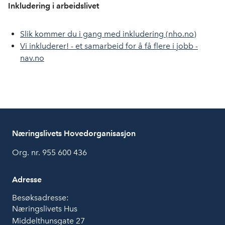
Inkludering i arbeidslivet
Slik kommer du
i gang
med inkludering (nho.no)
Vi inkluderer! - et samarbeid for å få flere i jobb -
nav.no
Næringslivets Hovedorganisasjon
Org. nr. 955 600 436
Adresse
Besøksadresse:
Næringslivets Hus
Middelthunsgate 27