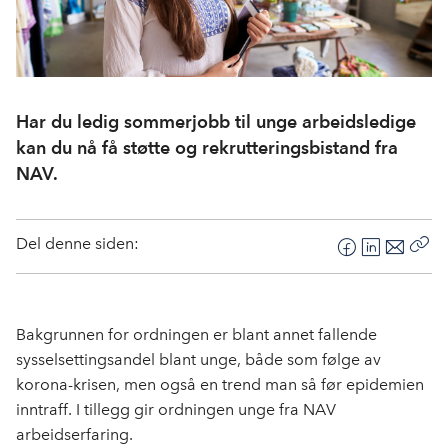
Har du ledig sommerjobb til unge arbeidsledige
kan du nå få støtte og rekrutteringsbistand fra
NAV.
Del denne siden:
F
L
E
Kop
a
i
-
len
c
n
p
e
k
o
Bakgrunnen for ordningen er blant annet fallende
b
e
s
sysselsettingsandel blant unge, både som følge av
o
d
t
korona-krisen, men også en trend man så før epidemien
o
I
inntraff. I tillegg gir ordningen unge fra NAV
k
n
arbeidserfaring.