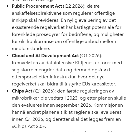
Public Procurement Act
(Q2 2026): de tre
anskaffelsesdirektivene som regulerer offentlige
innkjøp skal revideres. En nylig evaluering av det
eksisterende regelverket har kartlagt potensiale for
forenklede prosedyrer for bedriftene, og muligheten
for økt konkurranse om offentlige anbud mellom
medlemslandene.
Cloud and AI Development Act
(Q1 2026):
fremveksten av dataintensive KI-tjenester fører med
seg større mengder data og dermed også økt
etterspørsel etter infrastruktur, hvor det nye
regelverket skal bidra til å styrke EUs kapasiteter.
Chips Act
(Q1 2026): den første reguleringen av
mikrobrikker ble vedtatt i 2023, og etter planen skulle
den evalueres innen september 2026. Kommisjonen
har nå endret planene slik at reglene skal evalueres
innen Q1 2026, og deretter skal det legges frem en
«Chips Act 2.0».