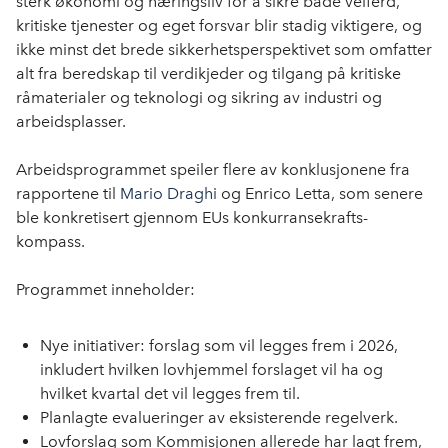
sterk økonomi og næringsliv for å sikre både velferd,
kritiske tjenester og eget forsvar blir stadig viktigere, og
ikke minst det brede sikkerhetsperspektivet som omfatter
alt fra beredskap til verdikjeder og tilgang på kritiske
råmaterialer og teknologi og sikring av industri og
arbeidsplasser.
Arbeidsprogrammet speiler flere av konklusjonene fra
rapportene til
Mario Draghi
og Enrico Letta, som senere
ble konkretisert gjennom EUs konkurransekrafts-
kompass.
Programmet inneholder:
Nye initiativer: forslag som vil legges frem i 2026,
inkludert hvilken lovhjemmel forslaget vil ha og
hvilket kvartal det vil legges frem til.
Planlagte evalueringer av eksisterende regelverk.
Lovforslag som Kommisjonen allerede har lagt frem,