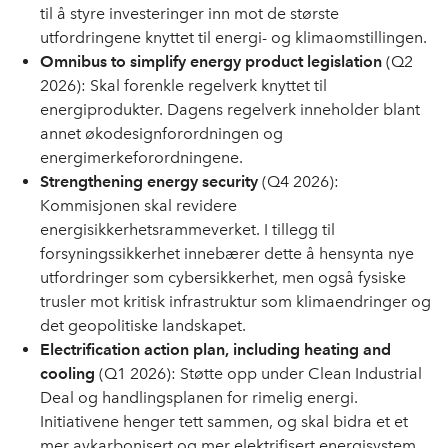
til å styre investeringer inn mot de største
utfordringene knyttet til energi- og klimaomstillingen.
Omnibus to simplify energy product legislation
(Q2
2026): Skal forenkle regelverk knyttet til
energiprodukter. Dagens regelverk inneholder blant
annet økodesignforordningen og
energimerkeforordningene.
Strengthening energy security
(Q4 2026):
Kommisjonen skal revidere
energisikkerhetsrammeverket. I tillegg til
forsyningssikkerhet innebærer dette å hensynta nye
utfordringer som cybersikkerhet, men også fysiske
trusler mot kritisk infrastruktur som klimaendringer og
det geopolitiske landskapet.
Electrification action plan, including heating and
cooling
(Q1 2026): Støtte opp under Clean Industrial
Deal og handlingsplanen for rimelig energi.
Initiativene henger tett sammen, og skal bidra et et
mer avkarbonisert og mer elektrifisert energisystem,