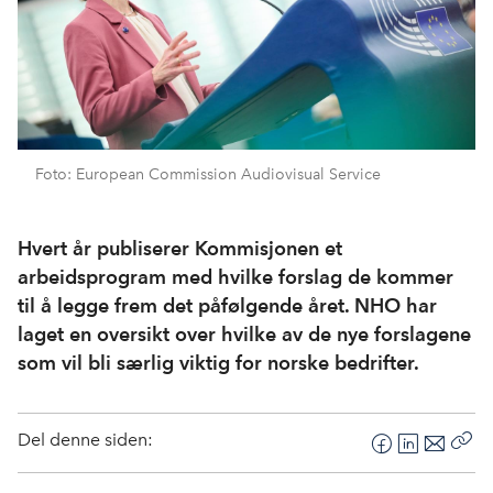
Foto: European Commission Audiovisual Service
Hvert år publiserer Kommisjonen et
arbeidsprogram med hvilke forslag de kommer
til å legge frem det påfølgende året. NHO har
laget en oversikt over hvilke av de nye forslagene
som vil bli særlig viktig for norske bedrifter.
Del denne siden:
F
L
E
Kop
a
i
-
len