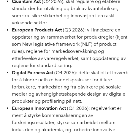
Quantum Act
(Q2 2026): skal regulere og etablere
standarder for utvikling og bruk av kvantebrikker,
som skal sikre sikkerhet og innovasjon i en raskt
voksende sektor.
European Products Act
(Q3 2026): vil innebære en
oppdatering av rammeverket for produktregler (kjent
som New legislative framework (NLF) of product
rules), reglene for markedsovervåkning og
etterlevelse av vareregelverket, samt oppdatering av
reglene for standardisering.
Digital Fairness Act
(Q4 2026): dette skal bli et lovverk
for å hindre uetiske handelspraksiser for å lure
forbrukere, markedsføring fra påvirkere på sosiale
medier og avhengighetsskapende design av digitale
produkter og profilering på nett.
European Innovation Act
(Q1 2026): regelverket er
ment å styrke kommersialiseringen av
forskningsresultater, styrke samarbeidet mellom
industrien og akademia, og forbedre innovative