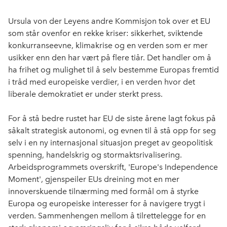
c
n
p
e
k
o
Ursula von der Leyens andre Kommisjon tok over et EU
b
e
s
som står ovenfor en rekke kriser: sikkerhet, sviktende
o
d
t
konkurranseevne, klimakrise og en verden som er mer
o
I
usikker enn den har vært på flere tiår. Det handler om å
k
n
ha frihet og mulighet til å selv bestemme Europas fremtid
i tråd med europeiske verdier, i en verden hvor det
liberale demokratiet er under sterkt press.
For å stå bedre rustet har EU de siste årene lagt fokus på
såkalt strategisk autonomi, og evnen til å stå opp for seg
selv i en ny internasjonal situasjon preget av geopolitisk
spenning, handelskrig og stormaktsrivalisering.
Arbeidsprogrammets overskrift, 'Europe's Independence
Moment', gjenspeiler EUs dreining mot en mer
innoverskuende tilnærming med formål om å styrke
Europa og europeiske interesser for å navigere trygt i
verden. Sammenhengen mellom å tilrettelegge for en