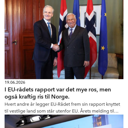
konkurranseevne stå i sentrum. Formannskapet vil også
jobbe for europeiske verdier og for å styrke EUs
sikkerhet.
19.06.2026
I EU-rådets rapport var det mye ros, men
også kraftig ris til Norge.
Hvert andre år legger EU-Rådet frem sin rapport knyttet
til vestlige land som står utenfor EU. Årets melding til
Norge er todelt: Samarbeidet er tettere og bredere enn
noen gang, men de er tydelige på sin kritikk på viktige