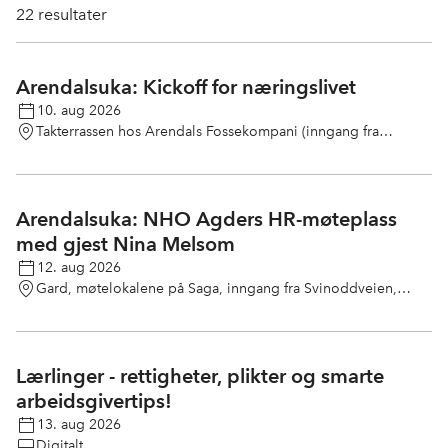
22
resultater
Arendalsuka: Kickoff for næringslivet
10. aug 2026
Takterrassen hos Arendals Fossekompani (inngang fra
Langbryggen 9)
Arendalsuka: NHO Agders HR-møteplass
med gjest Nina Melsom
12. aug 2026
Gard, møtelokalene på Saga, inngang fra Svinoddveien,
Arendal
Lærlinger - rettigheter, plikter og smarte
arbeidsgivertips!
13. aug 2026
Digitalt