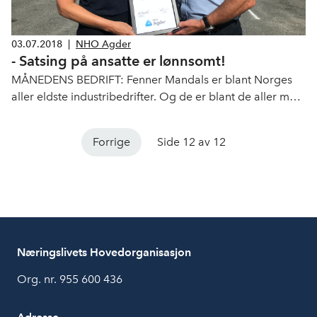
03.07.2018
|
NHO Agder
- Satsing på ansatte er lønnsomt!
MÅNEDENS BEDRIFT: Fenner Mandals er blant Norges
aller eldste industribedrifter. Og de er blant de aller mest
fremtidsrettede.
Forrige
Side 12 av 12
Næringslivets Hovedorganisasjon
Org. nr. 955 600 436