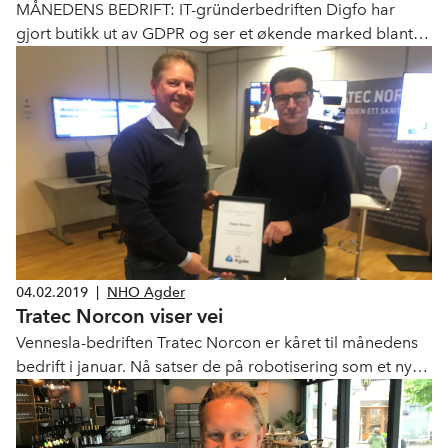
MÅNEDENS BEDRIFT: IT-gründerbedriften Digfo har
gjort butikk ut av GDPR og ser et økende marked blant
bedrifter som trenger profesjonalisering når det gjelder
datasikkerhet.
04.02.2019
|
NHO Agder
Tratec Norcon viser vei
Vennesla-bedriften Tratec Norcon er kåret til månedens
bedrift i januar. Nå satser de på robotisering som et nytt
strategisk forretningsområde.