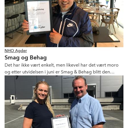
NHO Agder
Smag og Behag
Det har ikke vært enkelt, men likevel har det vært moro
og etter utvidelsen i juni er Smag & Behag blitt den
restauranten Hans Petter Klemmetsen drømte om da han
startet det hele i 2011.