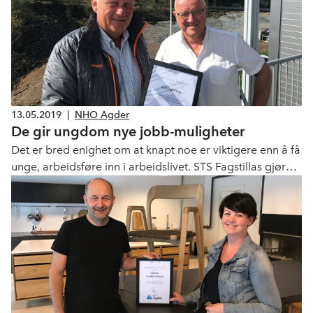
13.05.2019
|
NHO Agder
De gir ungdom nye jobb-muligheter
Det er bred enighet om at knapt noe er viktigere enn å få
unge, arbeidsføre inn i arbeidslivet. STS Fagstillas gjør
noe med det!