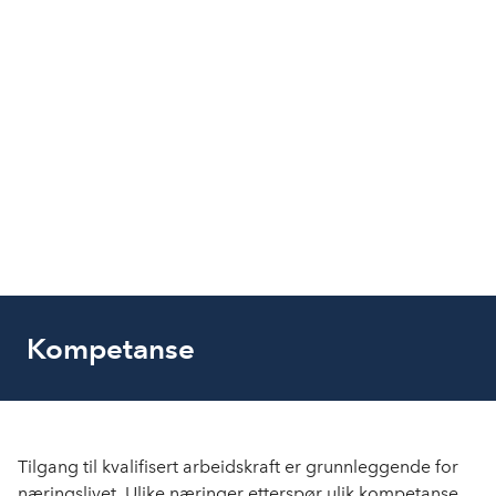
Kompetanse
Tilgang til kvalifisert arbeidskraft er grunnleggende for
næringslivet. Ulike næringer etterspør ulik kompetanse.