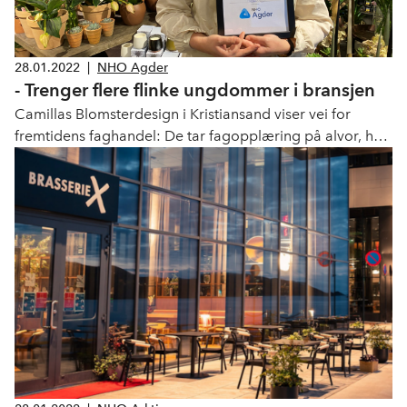
28.01.2022
|
NHO Agder
- Trenger flere flinke ungdommer i bransjen
Camillas Blomsterdesign i Kristiansand viser vei for
fremtidens faghandel: De tar fagopplæring på alvor, har
et godt partssamarbeid i bedriften og beviser at faglig
kvalitet er avgjørende for suksess. Derfor er de valgt som
månedens bedrift i januar.