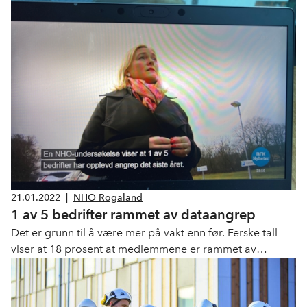
nettmøte på agderposten.no. Ungdom lurte på hva slags
kompetanse som etterlyses på batterifabrikken i årene
fremover.
21.01.2022
|
NHO Rogaland
1 av 5 bedrifter rammet av dataangrep
Det er grunn til å være mer på vakt enn før. Ferske tall
viser at 18 prosent at medlemmene er rammet av
dataangrep eller andre hendelser tilknyttet datasikkerhet
de siste 12 månedene.