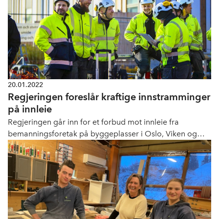
20.01.2022
Regjeringen foreslår kraftige innstramminger
på innleie
Regjeringen går inn for et forbud mot innleie fra
bemanningsforetak på byggeplasser i Oslo, Viken og
tidligere Vestfold. I tillegg foreslås flere endringer i
innleiereglene som vil ramme bedrifter i hele landet. -
Konsekvensen er at det kan bli vanskelig å få tak i nok
folk under produksjonstopper og sesongvariasjoner. En
bedrift kan ikke ha en reservebenk - de må ha folk i jobb,
sier direktør for arbeidsliv i NHO, Nina Melsom.