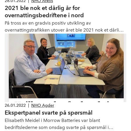
28.01.2022
|
NHO Arktis
2021 ble nok et dårlig år for
overnattingsbedriftene i nord
På tross av en gradvis positiv utvikling av
overnattingstrafikken utover året ble 2021 nok et dårlig
år for reiselivsbedriftene i nord. Tallene viser at Nord-
Norge og Svalbard har hatt en dårligere utvikling enn
Norge som helhet. Pågående smitteutbrudd både i
Norge og i viktige utenlandsmarkeder medfører stor
usikkerhet for den videre utvikling. Det er derfor behov
for målretta tiltak i tiden som kommer er meldinga fra
NHO i nord.
26.01.2022
|
NHO Agder
Ekspertpanel svarte på spørsmål
Elisabeth Meidel i Morrow Batteries var blant
bedriftslederne som onsdag svarte på spørsmål i