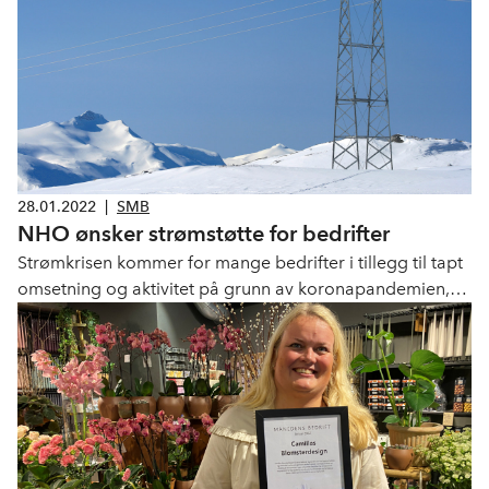
28.01.2022
|
SMB
NHO ønsker strømstøtte for bedrifter
Strømkrisen kommer for mange bedrifter i tillegg til tapt
omsetning og aktivitet på grunn av koronapandemien,
en hastig innført lov om pensjon fra første krone og økte
skatter. - Situasjonen er ekstraordinær, og må behandles
på den måten, sier Anniken Hauglie, viseadministrerende
direktør i NHO.