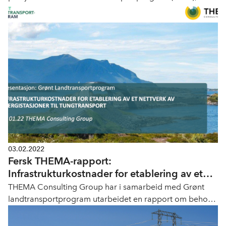
planlagt tiltredelse 1. mars 2022.
03.02.2022
Fersk THEMA-rapport:
Infrastrukturkostnader for etablering av et
nettverk av energistasjoner til tungstransport
THEMA Consulting Group har i samarbeid med Grønt
landtransportprogram utarbeidet en rapport om behov
for lade- og fylleinfrastruktur for Norge frem mot 2030
(50 % kutt i CO2) og 0-utslipp i 2040.