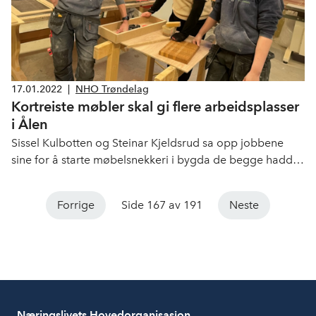
17.01.2022
|
NHO Trøndelag
Kortreiste møbler skal gi flere arbeidsplasser
i Ålen
Sissel Kulbotten og Steinar Kjeldsrud sa opp jobbene
sine for å starte møbelsnekkeri i bygda de begge hadde
bosatt seg i. Siden oppstartet i 2017 har de økt
omsetningen sin fra en til to millioner i 2020, og fått
Forrige
Side 167 av 191
Neste
stadig flere bedrifter og privatpersoner på kundelista si.
Gaula tradisjonsmøbler AS er Månedens bedrift i januar.
Næringslivets Hovedorganisasjon