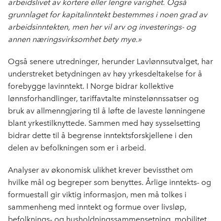
arbeidslivet av kortere eller lengre varighet. Også
grunnlaget for kapitalinntekt bestemmes i noen grad av
arbeidsinntekten, men her vil arv og investerings- og
annen næringsvirksomhet bety mye.»
Også senere utredninger, herunder Lavlønnsutvalget, har
understreket betydningen av høy yrkesdeltakelse for å
forebygge lavinntekt. I Norge bidrar kollektive
lønnsforhandlinger, tariffavtalte minstelønnssatser og
bruk av allmenngjøring til å løfte de laveste lønningene
blant yrkestilknyttede. Sammen med høy sysselsetting
bidrar dette til å begrense inntektsforskjellene i den
delen av befolkningen som er i arbeid.
Analyser av økonomisk ulikhet krever bevissthet om
hvilke mål og begreper som benyttes. Årlige inntekts- og
formuestall gir viktig informasjon, men må tolkes i
sammenheng med inntekt og formue over livsløp,
befolknings- og husholdningssammensetning, mobilitet,