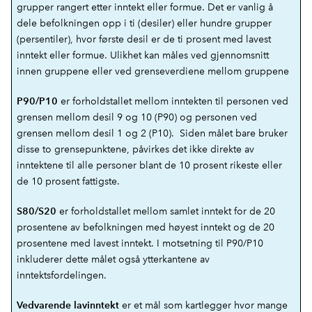
grupper rangert etter inntekt eller formue. Det er vanlig å
dele befolkningen opp i ti (desiler) eller hundre grupper
(persentiler), hvor første desil er de ti prosent med lavest
inntekt eller formue. Ulikhet kan måles ved gjennomsnitt
innen gruppene eller ved grenseverdiene mellom gruppene
er forholdstallet mellom inntekten til personen ved
P90/P10
grensen mellom desil 9 og 10 (P90) og personen ved
grensen mellom desil 1 og 2 (P10).
Siden målet bare bruker
disse to grensepunktene, påvirkes det ikke direkte av
inntektene til alle personer blant de 10 prosent rikeste eller
de 10 prosent fattigste.
er forholdstallet mellom samlet inntekt for de 20
S80/S20
prosentene av befolkningen med høyest inntekt og de 20
prosentene med lavest inntekt. I motsetning til P90/P10
inkluderer dette målet også ytterkantene av
inntektsfordelingen.
er et mål som kartlegger hvor mange
Vedvarende lavinntekt