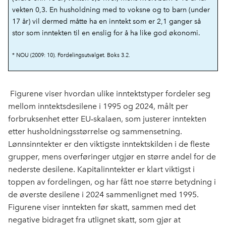
vekten 0,3. En husholdning med to voksne og to barn (under
17 år) vil dermed måtte ha en inntekt som er 2,1 ganger så
stor som inntekten til en enslig for å ha like god økonomi.
* NOU (2009: 10). Fordelingsutvalget. Boks 3.2.
Figurene viser hvordan ulike inntektstyper fordeler seg
mellom inntektsdesilene i 1995 og 2024, målt per
forbruksenhet etter EU
skalaen, som justerer inntekten
‑
etter husholdningsst
ø
rrelse og sammensetning.
L
ø
nnsinntekter er den viktigste inntektskilden i de fleste
grupper, mens overf
ø
ringer utgj
ø
r en st
ø
rre andel for de
nederste desilene. Kapitalinntekter er klart viktigst i
toppen av fordelingen, og har f
å
tt noe st
ø
rre betydning i
de
ø
verste desilene i 2024 sammenlignet med 1995.
Figurene viser inntekten før skatt, sammen med det
negative bidraget fra utlignet skatt, som gjør at