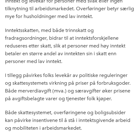
inntekt og levekår for personer med svak eller ingen
tilknytning til arbeidsmarkedet. Overføringer betyr særlig
mye for husholdninger med lav inntekt.
Inntektsskatten, med både trinnskatt og
fradragsordninger, bidrar til at inntektsforskjellene
reduseres etter skatt, slik at personer med høy inntekt
betaler en større andel av inntekten sin i skatt enn
personer med lav inntekt.
I tillegg påvirkes folks levekår av politiske reguleringer
og skattesystemets virkning på priser på forbruksgoder.
Både merverdiavgift (mva.) og særavgifter øker prisene
på avgiftsbelagte varer og tjenester folk kjøper.
Både skattesystemet, overføringene og boligsubsider
kan påvirke insentivene til å stå i inntektsgivende arbeid
og mobiliteten i arbeidsmarkedet.