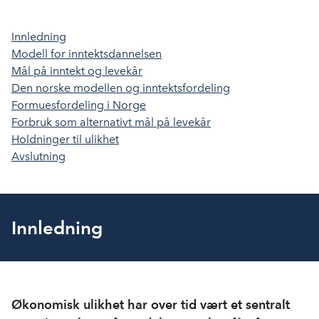
len
c
n
p
e
k
o
Innledning
b
e
s
Modell for inntektsdannelsen
o
d
t
Mål på inntekt og levekår
o
I
Den norske modellen og inntektsfordeling
k
n
Formuesfordeling i Norge
Forbruk som alternativt mål på levekår
Holdninger til ulikhet
Avslutning
Innledning
Økonomisk ulikhet har over tid vært et sentralt