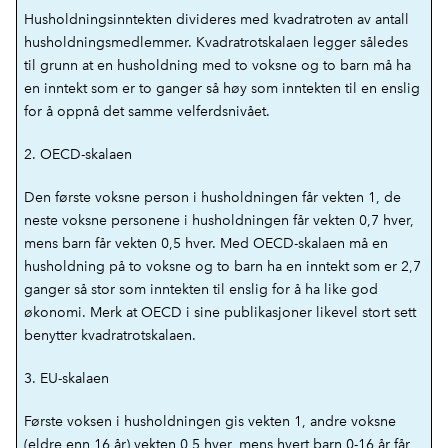
Husholdningsinntekten divideres med kvadratroten av antall
husholdningsmedlemmer. Kvadratrotskalaen legger således
til grunn at en husholdning med to voksne og to barn må ha
en inntekt som er to ganger så høy som inntekten til en enslig
for å oppnå det samme velferdsnivået.
2. OECD-skalaen
Den første voksne person i husholdningen får vekten 1, de
neste voksne personene i husholdningen får vekten 0,7 hver,
mens barn får vekten 0,5 hver. Med OECD-skalaen må en
husholdning på to voksne og to barn ha en inntekt som er 2,7
ganger så stor som inntekten til enslig for å ha like god
økonomi. Merk at OECD i sine publikasjoner likevel stort sett
benytter kvadratrotskalaen.
3. EU-skalaen
Første voksen i husholdningen gis vekten 1, andre voksne
(eldre enn 16 år) vekten 0,5 hver, mens hvert barn 0-16 år får