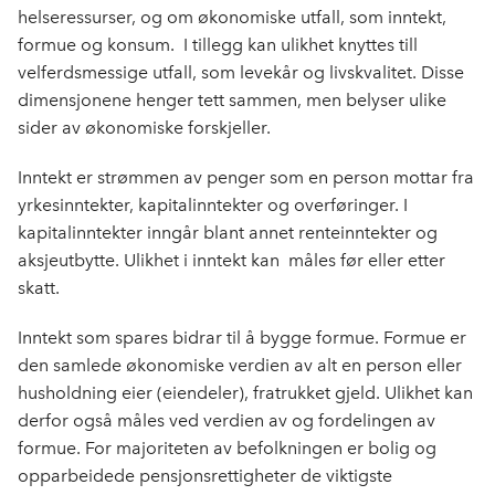
helseressurser, og om økonomiske utfall, som inntekt,
formue og konsum.
I tillegg kan ulikhet knyttes till
velferdsmessige utfall, som levekår og livskvalitet. Disse
dimensjonene henger tett sammen, men belyser ulike
sider av økonomiske forskjeller.
Inntekt
er strømmen av penger som en person mottar fra
yrkesinntekter, kapitalinntekter og overføringer. I
kapitalinntekter inngår blant annet renteinntekter og
aksjeutbytte. Ulikhet i inntekt kan
måles før eller etter
skatt.
Inntekt som spares bidrar til å bygge formue.
Formue
er
den samlede økonomiske verdien av alt en person eller
husholdning eier (eiendeler), fratrukket gjeld. Ulikhet kan
derfor også måles ved verdien av og fordelingen av
formue. For majoriteten av befolkningen er bolig og
opparbeidede pensjonsrettigheter de viktigste