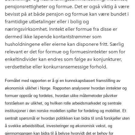
pensjonsrettigheter og formue. Det er også viktig å være
bevisst på at både pensjon og formue kan være bundet i
framtidige utbetalinger eller i bolig og
næringsvirksomhet. Inntekt eller formue fra disse er
dermed ikke løpende kontantstrømmer som
husholdningene eller eierne kan disponere fritt. Særlig
relevant er det for formue og formuesinntekter som for
enkeltindivider kan endres som følge av konjunkturer,
verdsettelse eller konkurransemessige forhold.
Formålet med rapporten er å gi en kunnskapsbasert framstilling av
økonomisk ulikhet i Norge. Rapporten analyserer hvordan inntekter og
formuer oppstår og fordeles, hvordan ulike målemetoder påvirker
forståelsen av ulikhet, og hvilken rolle arbeidsmarkedet og sentrale
institusjoner i den norske modellen spiller for fordeling og mobilitet. Et
sentralt spørsmål er hvordan politikken kan bidra til små forskjeller uten
å svekke arbeidstilbud, investeringer og økonomisk vekst, og
gjennomgangen kan bidra til å belyse hvorvidt det er behov for