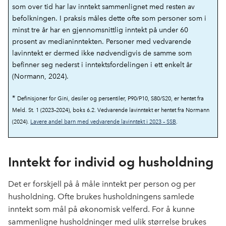
som over tid har lav inntekt sammenlignet med resten av
befolkningen. I praksis måles dette ofte som personer som i
minst tre år har en gjennomsnittlig inntekt på under 60
prosent av medianinntekten. Personer med vedvarende
lavinntekt er dermed ikke nødvendigvis de samme som
befinner seg nederst i inntektsfordelingen i ett enkelt år
(Normann, 2024).
*
Definisjoner for Gini, desiler og persentiler, P90/P10, S80/S20, er hentet fra
Meld. St. 1 (2023–2024), boks 6.2
. Vedvarende lavinntekt er hentet fra
Normann
(2024).
Lavere andel barn med vedvarende lavinntekt i 2023 – SSB
.
Inntekt for individ og husholdning
Det er forskjell på å måle inntekt per person og per
husholdning. Ofte brukes husholdningens samlede
inntekt som mål på økonomisk velferd. For å kunne
sammenligne husholdninger med ulik størrelse brukes