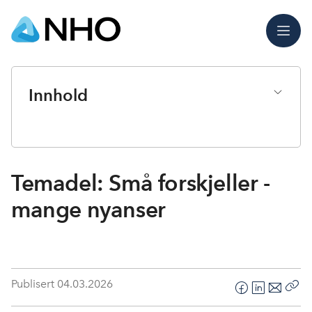
Meny
Innhold
Temadel: Små forskjeller -
mange nyanser
Publisert
04.03.2026
F
L
E
Kop
a
i
-