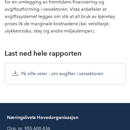
for en omlegging av fremtidens finansiering og
avgiftsutforming i veisektoren. Vista anbefaler at
avgiftssystemet legges om slik at all bruk av kjøretøy
prises lik de marginale kostnadene (kø, veislitasje,
ulykkesrisiko, støy og andre miljøulemper).
Last ned hele rapporten
På ville veier - om avgifter i veisektoren
Næringslivets Hovedorganisasjon
Org. nr. 955 600 436