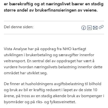
er bærekraftig og at næringslivet bærer en stadig
større andel av brukerfinansieringen av veiene.
Del denne siden:
F
L
E
Kop
a
i
-
len
c
n
p
e
k
o
Vista Analyse har på oppdrag fra NHO kartlagt
b
e
s
utviklingen i brukerbetaling og særavgifter innenfor
o
d
t
veitransport. En sentral del av oppdraget har vært å
o
I
vurdere hvordan næringslivets belastning innenfor dette
k
n
området har utviklet seg.
De finner at husholdningens avgiftsbelastning til bilhold
og bruk av bil er kraftig redusert i løpet av de siste 10
årene, på tross av en stadig økende bruk av bompenger i
byområder og på riks- og fylkesveinettet.