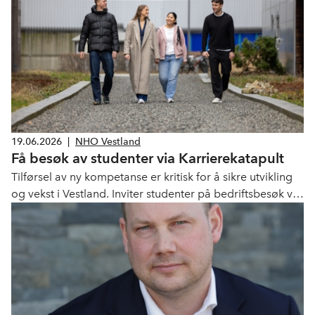
19.06.2026
|
NHO Vestland
Få besøk av studenter via Karrierekatapult
Tilførsel av ny kompetanse er kritisk for å sikre utvikling
og vekst i Vestland. Inviter studenter på bedriftsbesøk via
Karrierekatapult, og bygg omdømme blant potensielle
arbeidstakere.