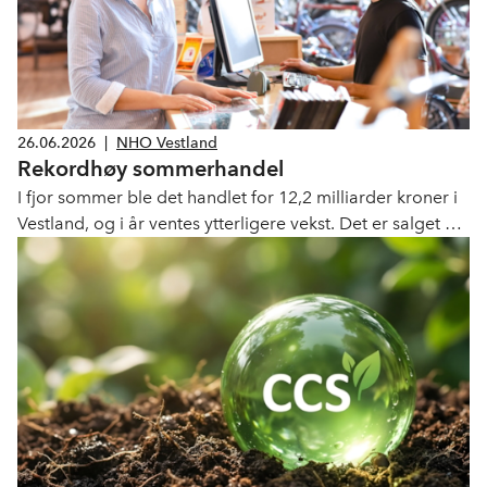
26.06.2026
|
NHO Vestland
Rekordhøy sommerhandel
I fjor sommer ble det handlet for 12,2 milliarder kroner i
Vestland, og i år ventes ytterligere vekst. Det er salget av
kosmetikk som øker mest.