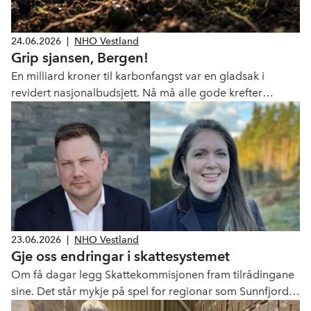
24.06.2026
|
NHO Vestland
Grip sjansen, Bergen!
En milliard kroner til karbonfangst var en gladsak i
revidert nasjonalbudsjett. Nå må alle gode krefter
kjempe for å få pengene til utslippskutt i Rådalen.
23.06.2026
|
NHO Vestland
Gje oss endringar i skattesystemet
Om få dagar legg Skattekommisjonen fram tilrådingane
sine. Det står mykje på spel for regionar som Sunnfjord
og Nordfjord.