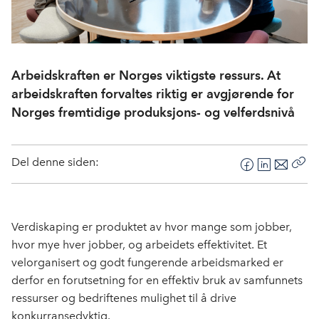
Arbeidskraften er Norges viktigste ressurs. At
arbeidskraften forvaltes riktig er avgjørende for
Norges fremtidige produksjons- og velferdsnivå
Del denne siden:
F
L
E
Kop
a
i
-
len
c
n
p
e
k
o
Verdiskaping er produktet av hvor mange som jobber,
b
e
s
hvor mye hver jobber, og arbeidets effektivitet. Et
o
d
t
velorganisert og godt fungerende arbeidsmarked er
o
I
derfor en forutsetning for en effektiv bruk av samfunnets
k
n
ressurser og bedriftenes mulighet til å drive
konkurransedyktig.