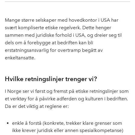
a
i
-
len
c
n
p
e
k
o
Mange større selskaper med hovedkontor i USA har
b
e
s
svært kompliserte etiske regelverk. Dette henger
o
d
t
sammen med juridiske forhold i USA, og dreier seg til
o
I
dels om å forebygge at bedriften kan bli
k
n
erstatningsansvarlig for overtramp begått av
enkeltansatte.
Hvilke retningslinjer trenger vi?
I Norge ser vi først og fremst på etiske retningslinjer som
et verktøy for å påvirke adferden og kulturen i bedriften.
Da er det viktig at reglene er:
enkle å forstå (konkrete, trekker klare grenser som
ikke krever juridisk eller annen spesialkompetanse)