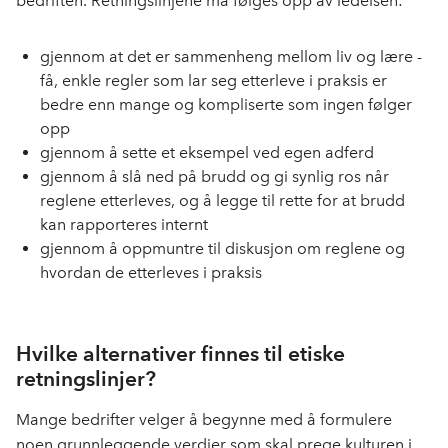
bedriften. Retningslinjene må følges opp av ledelsen:
gjennom at det er sammenheng mellom liv og lære -
få, enkle regler som lar seg etterleve i praksis er
bedre enn mange og kompliserte som ingen følger
opp
gjennom å sette et eksempel ved egen adferd
gjennom å slå ned på brudd og gi synlig ros når
reglene etterleves, og å legge til rette for at brudd
kan rapporteres internt
gjennom å oppmuntre til diskusjon om reglene og
hvordan de etterleves i praksis
Hvilke alternativer finnes til etiske
retningslinjer?
Mange bedrifter velger å begynne med å formulere
noen
grunnleggende verdier
som skal prege kulturen i