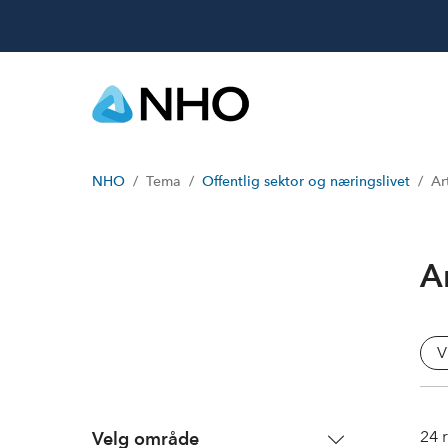
NHO
Tema
Offentlig sektor og næringslivet
Ar
Ar
V
24
r
Velg område