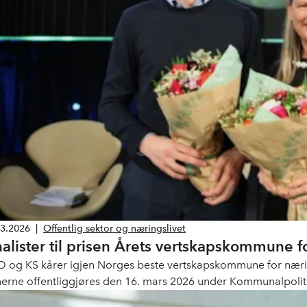
03.2026
|
Offentlig sektor og næringslivet
nalister til prisen Årets vertskapskommune f
 og KS kårer igjen Norges beste vertskapskommune for næring
nerne offentliggjøres den 16. mars 2026 under Kommunalpoli