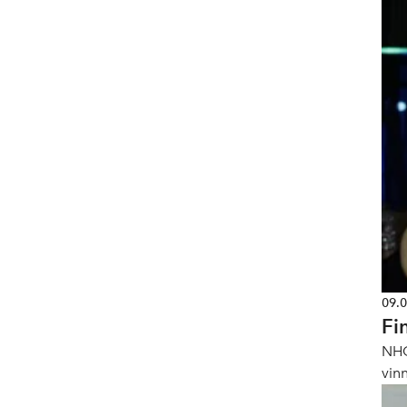
09.
Fi
NHO
vin