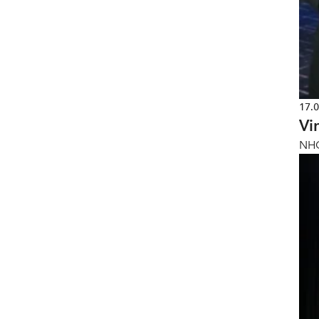
17.
Vi
NHO