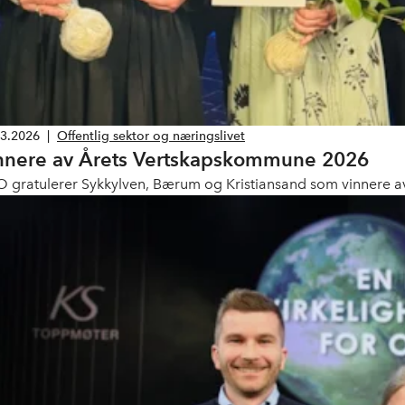
03.2026
|
Offentlig sektor og næringslivet
nnere av Årets Vertskapskommune 2026
 gratulerer Sykkylven, Bærum og Kristiansand som vinnere a