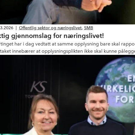
03.2026
|
Offentlig sektor og næringslivet
,
SMB
ktig gjennomslag for næringslivet!
rtinget har i dag vedtatt at samme opplysning bare skal rappor
taket innebærer at opplysningsplikten ikke skal kunne påle
ortert inn til andre offentlige registre.