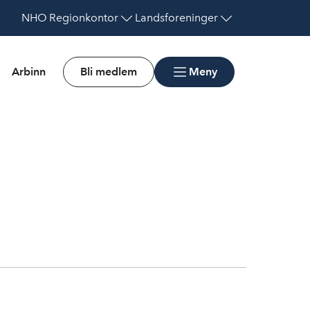
NHO
Regionkontor
Landsforeninger
Arbinn
Bli medlem
Meny