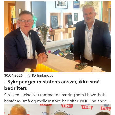
gi innsikt i norsk samfunnsliv, næringsliv og politiske
prioriteringer.
30.04.2026
|
NHO Innlandet
– Sykepenger er statens ansvar, ikke små
bedrifters
Streiken i reiselivet rammer en næring som i hovedsak
består av små og mellomstore bedrifter. NHO Innlandet
har stor forståelse for arbeidstakere som er avhengige
av å få sykepengene sine raskt, men mener løsningen