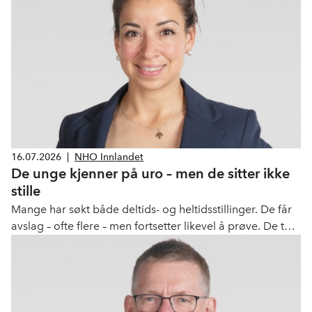
16.07.2026
|
NHO Innlandet
De unge kjenner på uro – men de sitter ikke
stille
Mange har søkt både deltids- og heltidsstillinger. De får
avslag – ofte flere – men fortsetter likevel å prøve. De tar
utdanning, sparer penger og bygger erfaring litt etter litt.
Dette er ikke unge som setter seg ned og venter.