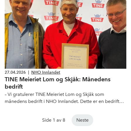
ikke kan være å skyve ansvaret over på bedriftene.
27.04.2026
|
NHO Innlandet
TINE Meieriet Lom og Skjåk: Månedens
bedrift
– Vi gratulerer TINE Meieriet Lom og Skjåk som
månedens bedrift i NHO Innlandet. Dette er en bedrift
som virkelig viser hvilken verdi lokal industri har – både
for arbeidsplasser, verdiskaping og stolthet i regionen
Side 1 av 8
Neste
vår, sier regiondirektør Jon Kristiansen i NHO Innlandet.