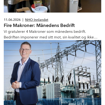
11.06.2026
|
NHO Innlandet
Fire Makroner: Månedens Bedrift
Vi gratulerer 4 Makroner som månedens bedrift.
Bedriften imponerer med sitt mot, sin kvalitet og ikke
minst historien bak – som viser hva som er mulig når man
tør å satse, sier seniorrådgiver Linn Alicia Slora
Kristiansen i NHO Innlandet.