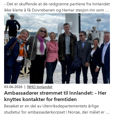
– Det er skuffende at de rødgrønne partiene fra Innlandet
ikke klarte å få Dovrebanen og Hamar stasjon inn som en
merknad i revidert nasjonalbudsjett, sier Jon Kristiansen.
03.06.2026
|
NHO Innlandet
Ambassadører strømmet til Innlandet: – Her
knyttes kontakter for fremtiden
Besøket er en del av Utenriksdepartementets årlige
studietur for ambassadørkorpset i Norge, der målet er å