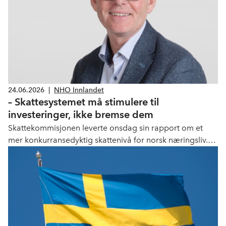
24.06.2026
|
NHO Innlandet
– Skattesystemet må stimulere til
investeringer, ikke bremse dem
Skattekommisjonen leverte onsdag sin rapport om et
mer konkurransedyktig skattenivå for norsk næringsliv.
NHO Innlandet mener rapporten er et viktig startpunkt –
men etterlyser tydeligere grep for å styrke norsk eierskap
og investeringsvilje.