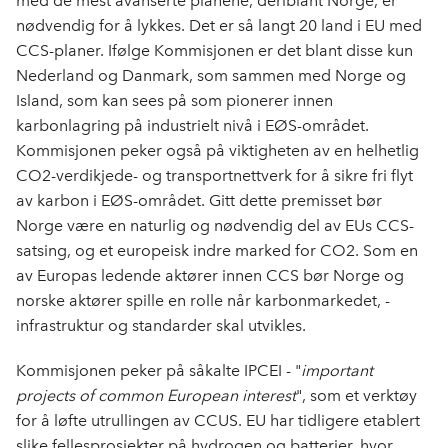
med de mest avanserte planene, deriblant Norge, er
nødvendig for å lykkes. Det er så langt 20 land i EU med
CCS-planer. Ifølge Kommisjonen er det blant disse kun
Nederland og Danmark, som sammen med Norge og
Island, som kan sees på som pionerer innen
karbonlagring på industrielt nivå i EØS-området.
Kommisjonen peker også på viktigheten av en helhetlig
CO
2
-verdikjede- og transportnettverk for å sikre fri flyt
av karbon i EØS-området. Gitt dette premisset bør
Norge være en naturlig og nødvendig del av EUs CCS-
satsing, og et europeisk indre marked for CO
2.
Som en
av Europas ledende aktører innen CCS bør Norge og
norske aktører spille en rolle når karbonmarkedet, -
infrastruktur og standarder skal utvikles.
Kommisjonen peker på såkalte IPCEI - "
important
projects of common European interest
", som et verktøy
for å løfte utrullingen av CCUS. EU har tidligere etablert
slike fellesprosjekter på hydrogen og batterier, hvor