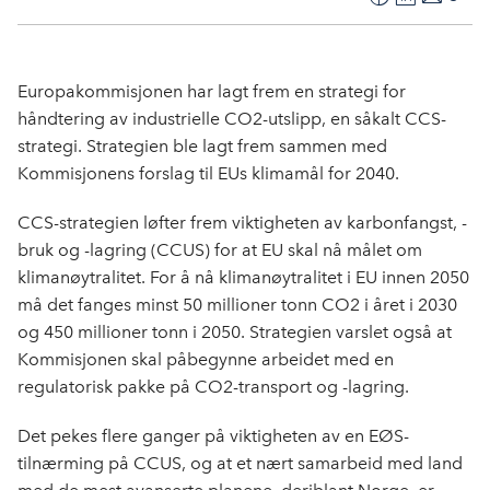
F
L
E
Kop
a
i
-
len
c
n
p
e
k
o
Europakommisjonen har lagt frem en strategi for
b
e
s
håndtering av industrielle CO
2
-utslipp, en såkalt CCS-
o
d
t
strategi. Strategien ble lagt frem sammen med
o
I
Kommisjonens forslag til EUs klimamål for 2040.
k
n
CCS-strategien løfter frem viktigheten av karbonfangst, -
bruk og -lagring (CCUS) for at EU skal nå målet om
klimanøytralitet. For å nå klimanøytralitet i EU innen 2050
må det fanges minst 50 millioner tonn CO
2
i året i 2030
og 450 millioner tonn i 2050. Strategien varslet også at
Kommisjonen skal påbegynne arbeidet med en
regulatorisk pakke på
CO
2
-transport og -lagring.
Det pekes flere ganger på viktigheten av en EØS-
tilnærming på CCUS, og at et nært samarbeid med land