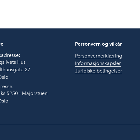
se
Personvern og vilkår
sadresse:
Personvernerklæring
slivets Hus
Informasjonskapsler
lthunsgate 27
Juridiske betingelser
Oslo
resse:
ks 5250 - Majorstuen
Oslo