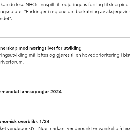
kan du lese NHOs innspill til regjeringens forslag til skjerping a
ingsnotatet "Endringer i reglene om beskatning av aksjegevinste
ndet".
tnerskap med næringslivet for utvikling
ingsutvikling må løftes og gjøres til en hovedprioritering i bi
riverforum.
menotat lønnsoppgjør 2024
nomisk overblikk 1/24
lket vendepunkt? - Noe markant vendepunkt er vanskelig å lese u