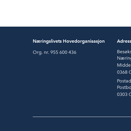
Næringslivets Hovedorganisasjon
Adres
Besøk
Org. nr. 955 600 436
Næring
Midde
0368 
Postad
Postbo
0303 