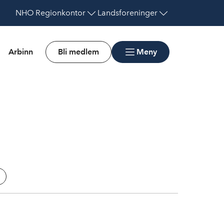
NHO
Regionkontor
Landsforeninger
Arbinn
Bli medlem
Meny