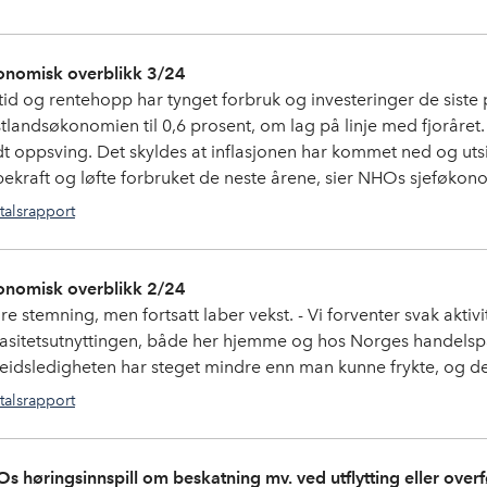
nomisk overblikk 3/24
tid og rentehopp har tynget forbruk og investeringer de siste p
stlandsøkonomien til 0,6 prosent, om lag på linje med fjoråret. 
dt oppsving. Det skyldes at inflasjonen har kommet ned og utsikt
pekraft og løfte forbruket de neste årene, sier NHOs sjeføko
talsrapport
nomisk overblikk 2/24
e stemning, men fortsatt laber vekst. - Vi forventer svak aktivite
asitetsutnyttingen, både her hjemme og hos Norges handelspar
eidsledigheten har steget mindre enn man kunne frykte, og det 
talsrapport
s høringsinnspill om beskatning mv. ved utflytting eller overfø