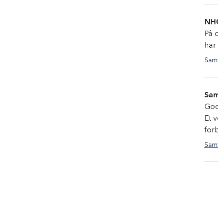
NHO
På 
har
Sam
Sam
God
Et 
for
Sam