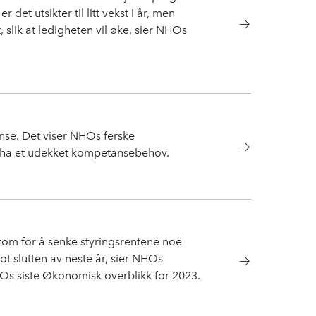
t utsikter til litt vekst i år, men
, slik at ledigheten vil øke, sier NHOs
anse. Det viser NHOs ferske
 ha et udekket kompetansebehov.
 rom for å senke styringsrentene noe
ot slutten av neste år, sier NHOs
s siste Økonomisk overblikk for 2023.