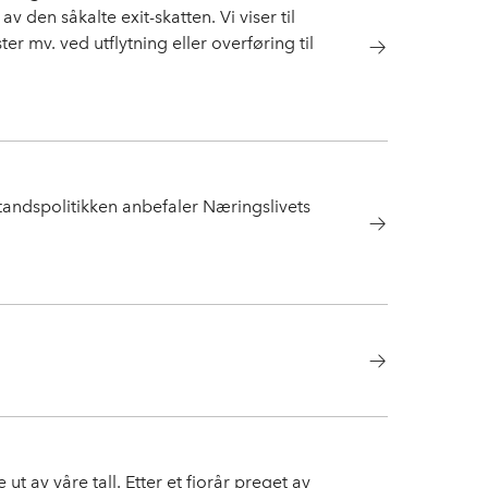
v den såkalte exit-skatten. Vi viser til
r mv. ved utflytning eller overføring til
standspolitikken anbefaler Næringslivets
t av våre tall. Etter et fjorår preget av