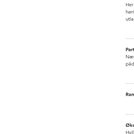
Her 
hør
utla
Par
Nær
påd
Ram
Øko
Hvi