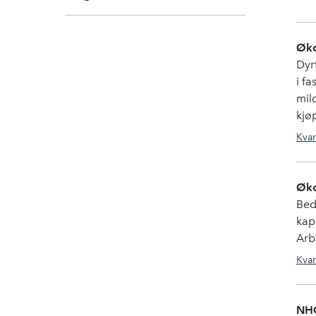
Øko
Dyr
i fa
mil
kjø
Kvar
Øko
Bedr
kap
Arb
Kvar
NHO