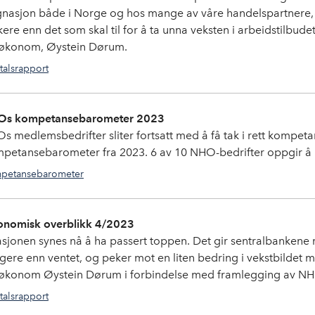
gnasjon både i Norge og hos mange av våre handelspartnere, er de
ere enn det som skal til for å ta unna veksten i arbeidstilbudet
føkonom, Øystein Dørum.
talsrapport
s kompetansebarometer 2023
s medlemsbedrifter sliter fortsatt med å få tak i rett kompet
petansebarometer fra 2023. 6 av 10 NHO-bedrifter oppgir å
petansebarometer
nomisk overblikk 4/2023
lasjonen synes nå å ha passert toppen. Det gir sentralbankene
ligere enn ventet, og peker mot en liten bedring i vekstbildet m
føkonom Øystein Dørum i forbindelse med framlegging av NHO
talsrapport