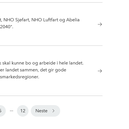
, NHO Sjøfart, NHO Luftfart og Abelia
 2040".
lk skal kunne bo og arbeide i hele landet.
der landet sammen, det gir gode
idsmarkedsregioner.
...
5
12
Neste