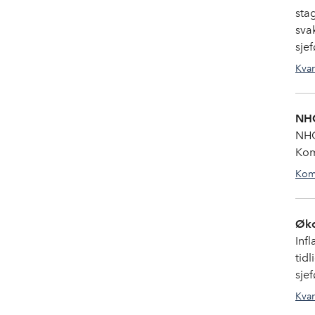
sta
svak
sje
Kvar
NHO
NHO
Kom
Kom
Øko
Inf
tid
sje
Kvar