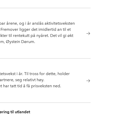
ar årene, og i år anslås aktivitetsveksten
Fremover ligger det imidlertid an til et
er til rentekutt på nyåret. Det vil gi økt
nom, Øystein Dørum.
tsvekst i år. Til tross for dette, holder
tnere, seg relativt høy.
har tatt tid å få prisveksten ned.
ring til utlandet