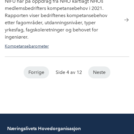
NIFU har på oppdrag fra NHO kartlagt NHOs
medlemsbedrifters kompetansebehov i 2021.
Rapporten viser bedriftenes kompetansebehov
etter fagområder, utdanningsnivåer, typer
yrkesfag, fagskoleretninger og behovet for
ingeniører.
Kompetansebarometer
Forrige
Side 4 av 12
Neste
Næringslivets Hovedorganisasjon