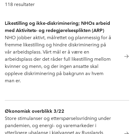
118
resultater
Likestilling og ikke-diskriminering; NHOs arbeid
med Aktivitets- og redegjørelsesplikten (ARP)
NHO jobber aktivt, målrettet og planmessig for å
fremme likestilling og hindre diskriminering på
vår arbeidsplass. Vårt mål er å være en
arbeidsplass der det råder full likestilling mellom
kvinner og menn, og der ingen ansatte skal
oppleve diskriminering på bakgrunn av hvem
man er.
Økonomisk overblikk 3/22
Store stimulanser og etterspørselsvridning under
pandemien, og energi- og varemarkeder i
ytterligere ubalanse i kjølvannet av Russlands