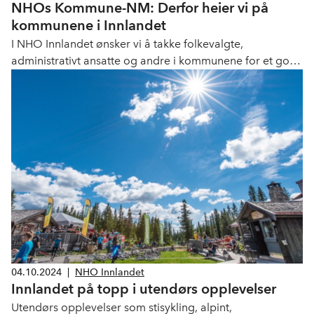
NHOs Kommune-NM: Derfor heier vi på
kommunene i Innlandet
I NHO Innlandet ønsker vi å takke folkevalgte,
administrativt ansatte og andre i kommunene for et godt
og tillitsfullt samarbeid. Noen ganger er vi utålmodige
på vegne av næringslivet og våre medlemsbedrifter, men
én ting er helt sikkert: Vi heier på dere!
04.10.2024
|
NHO Innlandet
Innlandet på topp i utendørs opplevelser
Utendørs opplevelser som stisykling, alpint,