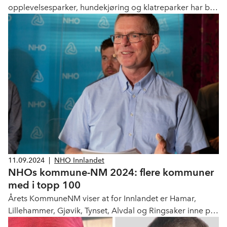
opplevelsesparker, hundekjøring og klatreparker har blitt
big business. Verdiskapningen er mer enn doblet på 10
år, og aller høyest er den i Innlandet.
11.09.2024
|
NHO Innlandet
NHOs kommune-NM 2024: flere kommuner
med i topp 100
Årets KommuneNM viser at for Innlandet er Hamar,
Lillehammer, Gjøvik, Tynset, Alvdal og Ringsaker inne på
topp 100 i Norge. – Kommune-NM måler fylkenes og