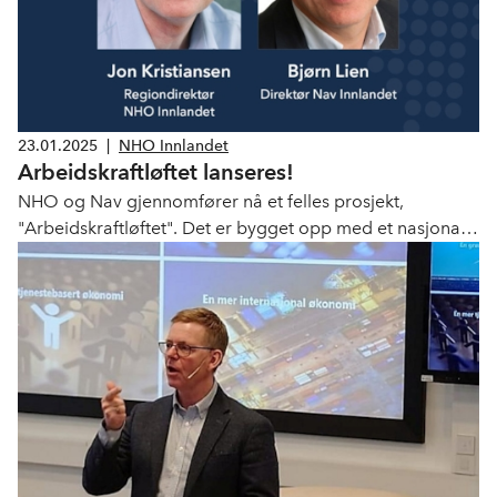
23.01.2025
|
NHO Innlandet
Arbeidskraftløftet lanseres!
NHO og Nav gjennomfører nå et felles prosjekt,
"Arbeidskraftløftet". Det er bygget opp med et nasjonalt
prosjekt og 10 Regionale Arbeidskraftløft prosjekter.
NHO Innlandet og Nav Innlandet lanserer regionalt
arbeidskraftløft hos Toyota Sulland Hamar 24. januar.