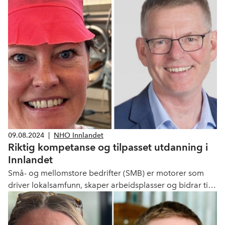
kommunens økonomiske bærekraft og potensiale for
vekst. Slik sett kan en si at kåringen også måler
attraktivitet for næringslivet. Medlemsbedriftene våre er
helt avhengig av at kommunen evner å se deres behov
og spiller på lag for å gjøre det enklere å drive bedrift og
jobbskaping, sier NHOs regiondirektør i Innlandet, Jon
Kristiansen.
09.08.2024
|
NHO Innlandet
Riktig kompetanse og tilpasset utdanning i
Innlandet
Små- og mellomstore bedrifter (SMB) er motorer som
driver lokalsamfunn, skaper arbeidsplasser og bidrar til
økonomisk vekst i Innlandet. Likevel møter mange SMB
daglige utfordringer som kunne vært unngått om de
hadde hatt tilgang på riktig kompetanse.