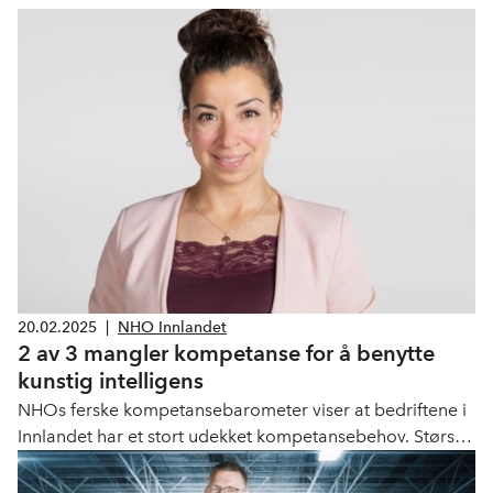
20.02.2025
|
NHO Innlandet
2 av 3 mangler kompetanse for å benytte
kunstig intelligens
NHOs ferske kompetansebarometer viser at bedriftene i
Innlandet har et stort udekket kompetansebehov. Størst
behov er det for folk med yrkesfag og fagbrev. – 2 av 3
(65%) av NHO-bedriftene i Innlandet oppgir samtidig at