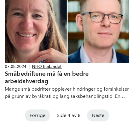
07.08.2024
|
NHO Innlandet
Småbedriftene må få en bedre
arbeidshverdag
Mange små bedrifter opplever hindringer og forsinkelser
på grunn av byråkrati og lang saksbehandlingstid. En
kraftig økning i eierbeskatningen rammer også
småbedriftene. Innstramminger i innleie og mangel på
Forrige
Side 4 av 8
Neste
kvalifiserte folk forverrer hverdagen ytterligere.