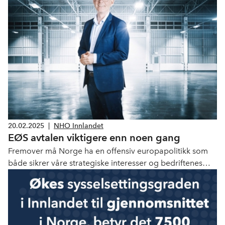
de mangler kompetanse for å implementere og bruke KI,
sier seniorrådgiver i NHO Innlandet Linn Alicia Slora
Kristiansen.
20.02.2025
|
NHO Innlandet
EØS avtalen viktigere enn noen gang
Fremover må Norge ha en offensiv europapolitikk som
både sikrer våre strategiske interesser og bedriftenes
konkurranseevne. Norge må rett og slett styrke vår
posisjon som troverdig partner i det europeiske
samarbeidet.