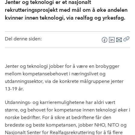
Jenter og teknologi er et nasjonalt
rekrutteringsprosjekt med mål om å øke andelen
kvinner innen teknologi, via realfag og yrkesfag.
Del denne siden:
F
L
E
Kop
a
i
-
len
c
n
p
e
k
o
Jenter og teknologi jobber for å være en brobygger
b
e
s
mellom kompetansebehovet i næringslivet og
o
d
t
utdanningssektor, via de konkrete målgruppene jenter
o
I
13-19 år.
k
n
Utdannings- og karrieremulighetene har aldri vært
større, og behovet for kompetanse innen teknologi øker i
norske bedrifter. For å sikre at bedriftene får den
bredeste og beste kompetansen, jobber NHO, NITO og
Nasjonalt Senter for Realfagsrekruttering for å få flere