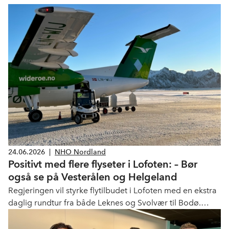
24.06.2026
|
NHO Nordland
Positivt med flere flyseter i Lofoten: – Bør
også se på Vesterålen og Helgeland
Regjeringen vil styrke flytilbudet i Lofoten med en ekstra
daglig rundtur fra både Leknes og Svolvær til Bodø.
NHO Nordland roser regjeringen for å ha lyttet, men
oppfordrer samtidig til at flere hardt pressede ruter