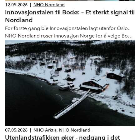
12.05.2026
|
NHO Nordland
Innovasjonstalen til Bodø: – Et sterkt signal til
Nordland
For første gang ble Innovasjonstalen lagt utenfor Oslo.
NHO Nordland roser Innovasjon Norge for å velge Bodø
– og for å løfte innovasjon, beredskap og næringslivets
rolle i en mer urolig tid.
07.05.2026
|
NHO Arktis
,
NHO Nordland
Utenlandstrafikken øker - nedgang i det