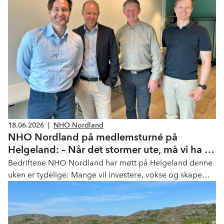
vurderes for tilsvarende tiltak.
18.06.2026
|
NHO Nordland
NHO Nordland på medlemsturné på
Helgeland: – Når det stormer ute, må vi ha ro
hjemme
Bedriftene NHO Nordland har møtt på Helgeland denne
uken er tydelige: Mange vil investere, vokse og skape
flere arbeidsplasser, men peker samtidig på utfordringer
knyttet til samferdsel, skatt, kraft, kompetanse,
markedsadgang og ikke minst byråkrati.