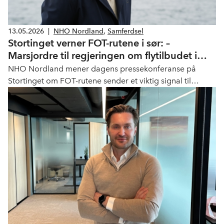
13.05.2026
|
NHO Nordland
,
Samferdsel
Stortinget verner FOT-rutene i sør: –
Marsjordre til regjeringen om flytilbudet i
nord
NHO Nordland mener dagens pressekonferanse på
Stortinget om FOT-rutene sender et viktig signal til
regjeringen: Flyrutene i distriktene skal legge til rette for
vekst, bosetting og verdiskaping.