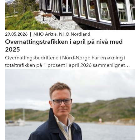
29.05.2026
|
NHO Arktis
,
NHO Nordland
Overnattingstrafikken i april på nivå med
2025
Overnattingsbedriftene i Nord-Norge har en økning i
totaltrafikken på 1 prosent i april 2026 sammenlignet
med april 2025. Nordland er på samme nivå som i 2025.
Troms har en økning i antall overnattinger på 2 prosent,
mens Finnmark har en nedgang på 2 prosent. Svalbard
har en nedgang i totaltrafikken på 3 prosent.