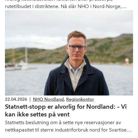
rutetilbudet i distriktene. Nå slår NHO i Nord-Norge,
NHO Luftfart og Bodøregionens Utviklingsselskap (BRUS)
alarm om flypassasjeravgiften: Sammen med økte
drivstoffpriser og høyere avgifter kan den i verste fall
føre til kutt i ruter med allerede knappe marginer.
22.04.2026
|
NHO Nordland
,
Regionkontor
Statnett-stopp er alvorlig for Nordland: – Vi
kan ikke settes på vent
Statnetts beslutning om å sette nye reservasjoner av
nettkapasitet til større industriforbruk nord for Svartisen
på hold, er en alvorlig beskjed for Nord-Norge og for