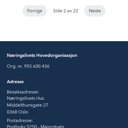
bedrifter som trenger forutsigbarhet for å investere,
Forrige
Side 2 av 22
Neste
omstille seg og skape arbeidsplasser. NHO har forståelse
for argumentet om forsyningssikkerhet, og registrerer en
fremskyndt planlegging av kraftsystemet nord for
Svartisen, men mener at tempoet må betydelig opp.
Næringslivets Hovedorganisasjon
Org. nr. 955 600 436
Adresse
Besøksadresse:
Næringslivets Hus
Middelthunsgate 27
0368 Oslo
Postadresse:
Postboks 5250 - Majorstuen