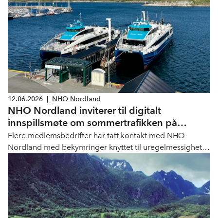
12.06.2026
|
NHO Nordland
NHO Nordland inviterer til digitalt
innspillsmøte om sommertrafikken på
hurtigbåt og ferge
Flere medlemsbedrifter har tatt kontakt med NHO
Nordland med bekymringer knyttet til uregelmessigheter
i hurtigbåt- og fergetilbudet. Nå inviterer NHO Nordland
til et digitalt innspillsmøte torsdag 18. juni kl. 10.30.