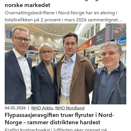
norske markedet
Overnattingsbedriftene i Nord-Norge har en økning i
totaltrafikken på 2 prosent i mars 2026 sammenlignet
med mars 2025. Nordland og Troms har en økning i
antall overnattinger på hhv. 5 prosent og 3 prosent, mens
Finnmark har en nedgang på 11 prosent. Svalbard har en
nedgang i totaltrafikken på 4 prosent.
04.05.2026
|
NHO Arktis
,
NHO Nordland
Flypassasjeravgiften truer flyruter i Nord-
Norge – rammer distriktene hardest
Kraftig kostnadsvekst i luftfarten øker presset på